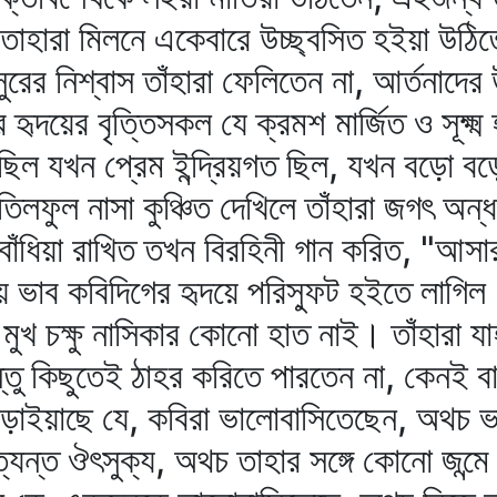
াহারা মিলনে একেবারে উচ্ছ্বসিত হইয়া উঠিতেন
ের নিশ্বাস তাঁহারা ফেলিতেন না, আর্তনাদের উঁ
 হৃদয়ের বৃত্তিসকল যে ক্রমশ মার্জিত ও সূক্ষ
 যখন প্রেম ইন্দ্রিয়গত ছিল, যখন বড়ো বড়ো
তিলফুল নাসা কুঞ্চিত দেখিলে তাঁহারা জগৎ অন
 বাঁধিয়া রাখিত তখন বিরহিনী গান করিত, "আস
্রিয় ভাব কবিদিগের হৃদয়ে পরিস্ফুট হইতে লাগি
মুখ চক্ষু নাসিকার কোনো হাত নাই। তাঁহারা য
্তু কিছুতেই ঠাহর করিতে পারতেন না, কেনই ব
াঁড়াইয়াছে যে, কবিরা ভালোবাসিতেছেন, অথচ
্যন্ত ঔৎসুক্য, অথচ তাহার সঙ্গে কোনো জন্ম