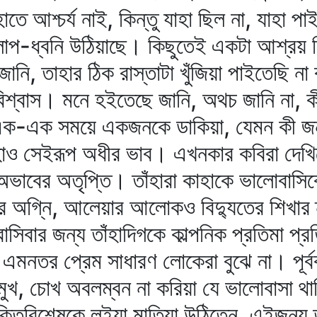
তে আশ্চর্য নাই, কিন্তু যাহা ছিল না, যাহা পা
িলাপ-ধ্বনি উঠিয়াছে। কিছুতেই একটা আশ্রয় 
 তাহার ঠিক রাস্তাটা খুঁজিয়া পাইতেছি না বল
িশ্বাস। মনে হইতেছে জানি, অথচ জানি না, ক
-এক সময়ে একজনকে ডাকিয়া, যেমন কী জন্য
ও সেইরূপ অধীর ভাব। এখনকার কবিরা দেখিতে
অভাবের অতৃপ্তি। তাঁহারা কাহাকে ভালোবাসিবে
র অগ্নি, আলেয়ার আলোকও বিদ্যুতের শিখার
িবার জন্য তাঁহাদিগকে কাল্পনিক প্রতিমা প্
া, এমনতর প্রেম সাধারণ লোকেরা বুঝে না। পূর্
মুখ, চোখ অবলম্বন না করিয়া যে ভালোবাসা থাক
ক্তিবিশেষকে লইয়া মাতিয়া উঠিতেন, এইজন্য তা