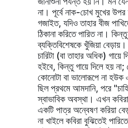
জানাশুনা পর্যন্ত হয় নি। মন 
না। পূর্বে নাক-চোখ মুখের উপর
গজাইত, যদিও তাহার বীজ পাখি
ঠিকানা করিতে পারিত না। কিন্তু
ব্যক্তিবিশেষকে খুঁজিয়া বেড়ায়
চারিটা (বা তাহার অধিক) গায়ে 
হইবে, কিন্তু গায়ে দিলে হয় ন
কোনোটা বা ভালোরূপে না হউক 
ছিল প্রথমে আমদানি, পরে "চ
স্বাভাবিক অবস্থা। এখন কবিরা 
একটি পাত্র অন্বেষণ করিয়া বেড়া
না খাইলে কবিরা বুঝিতেই পারিত