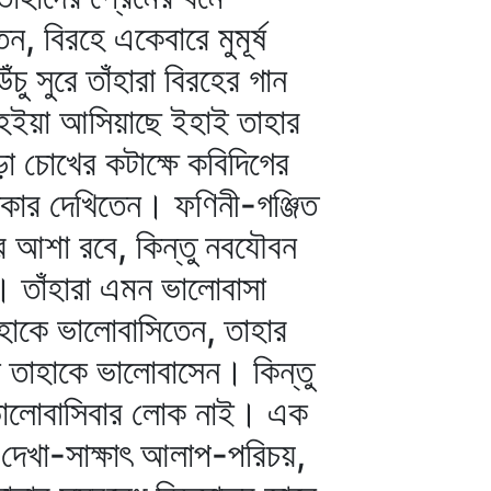
, বিরহে একেবারে মুমূর্ষ
চু সুরে তাঁহারা বিরহের গান
্ম হইয়া আসিয়াছে ইহাই তাহার
 চোখের কটাক্ষে কবিদিগের
্ধকার দেখিতেন। ফণিনী-গঞ্জিত
ার আশা রবে, কিন্তু নবযৌবন
ল। তাঁহারা এমন ভালোবাসা
াহাকে ভালোবাসিতেন, তাহার
া তাহাকে ভালোবাসেন। কিন্তু
 ভালোবাসিবার লোক নাই। এক
ে দেখা-সাক্ষাৎ আলাপ-পরিচয়,