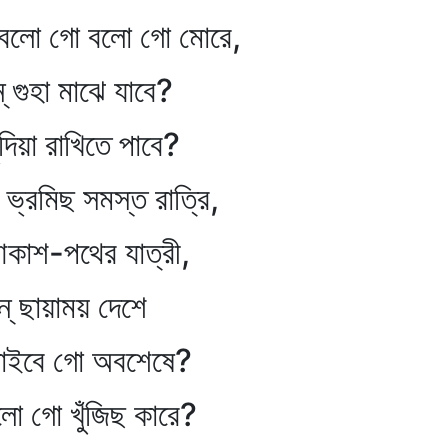
ো গো বলো গো মোরে,
ুহা মাঝে যাবে?
 রাখিতে পাবে?
মিছ সমস্ত রাত্রি,
পথের যাত্রী,
ছায়াময় দেশে
ইবে গো অবশেষে?
গো খুঁজিছ কারে?