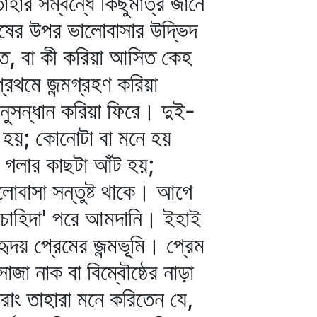
ার সম্বন্ধে কিছুমাত্র জানে
েষের উপর ভালোবাসার উদ্ভিদ
িত, বা কী করিয়া আসিত কেহ
্রথমে জন্মগ্রহণ করিয়া
নুসন্ধান করিয়া ফিরে। দুই-
া হয়; কোনোটা বা মনে হয়
 গলার কাছটা আঁট হয়;
োবাসা সন্তুষ্ট থাকে। আগে
চাহিদা' পরে আমদানি। ইহাই
ৃদয় প্রেমের জন্মভূমি। প্রেম
জা নাক বা বিম্বৌষ্ঠের নাড়া
রাং তাহারা মনে করিতেন যে,