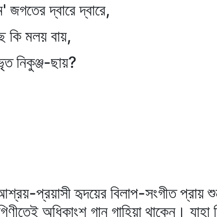
তের দ্বারে দ্বারে,
 মলয় বায়,
নিকুঞ্জ-ছায়?
আশ্রয়-প্রয়াসী হৃদয়ের বিলাপ-সংগীত প্রায় 
গিণীতেই অধিকাংশ গান গাহিয়া থাকেন। যাহা ছ