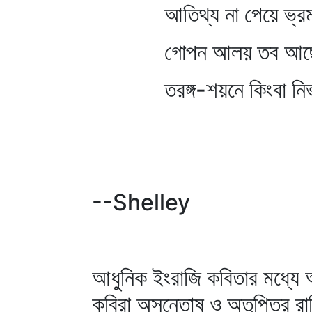
আতিথ্য না পেয়ে ভ্রম' জগ
গোপন আলয় তব আছে কি
তরঙ্গ-শয়নে কিংবা নিভৃত 
--Shelley
আধুনিক ইংরাজি কবিতার মধ্যে 
কবিরা অসন্তোষ ও অতৃপ্তির রা