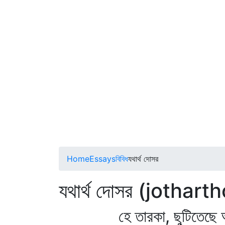
Home
Essays
বিবিধ
যথার্থ দোসর
যথার্থ দোসর (jothar
হে তারকা, ছুটিতেছে আল