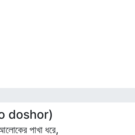
tho doshor)
োকের পাখা ধরে,