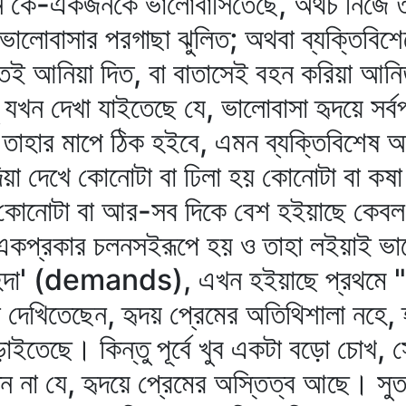
যেন কে-একজনকে ভালোবাসিতেছে, অথচ নিজে তাহ
 ভালোবাসার পরগাছা ঝুলিত; অথবা ব্যক্তিবিশ
তেই আনিয়া দিত, বা বাতাসেই বহন করিয়া আন
 যখন দেখা যাইতেছে যে, ভালোবাসা হৃদয়ে সর্বপ
। তাহার মাপে ঠিক হইবে, এমন ব্যক্তিবিশেষ অ
দিয়া দেখে কোনোটা বা ঢিলা হয় কোনোটা বা কষ
া; কোনোটা বা আর-সব দিকে বেশ হইয়াছে কেবল
একপ্রকার চলনসইরূপে হয় ও তাহা লইয়াই ভাল
াহিদা' (demands), এখন হইয়াছে প্রথমে "
দেখিতেছেন, হৃদয় প্রেমের অতিথিশালা নহে, হ
ইতেছে। কিন্তু পূর্বে খুব একটা বড়ো চোখ, সো
েন না যে, হৃদয়ে প্রেমের অস্তিত্ব আছে। সুত