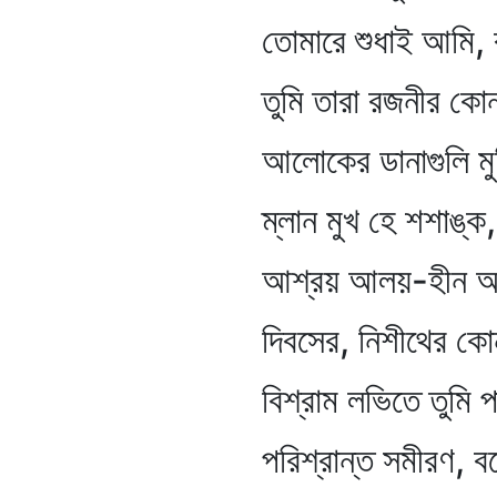
তোমারে শুধাই আমি, বল
তুমি তারা রজনীর কোন্‌ গ
আলোকের ডানাগুলি মুদিয়া
ম্লান মুখ হে শশাঙ্ক, ভ্র
আশ্রয় আলয়-হীন আকাশ-
দিবসের, নিশীথের কোন্‌ 
বিশ্রাম লভিতে তুমি পা
পরিশ্রান্ত সমীরণ, বলো 