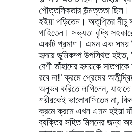
পৌত্তলিকতার উন্মত্ততা ছিল। ত
হইয়া পড়িতেন। অতৃপ্তির নীচু সুর
গাহিতেন। সভ্যতা বৃদ্ধি সহকারে
একটি প্রমাণ। এমন এক সময় ছিল
হৃদয়ে ভূমিকম্প উপস্থিত হইত, 
বেণী তাঁহাদের হৃদয়কে সাতপাকে
রবে না!' ক্রমে প্রেমের অতীন্দ
অনুভব করিতে লাগিলেন, যাহাতে 
শরীরকেই ভালোবাসিতেন না, কিন
ক্রমে ক্রমে এখন এমন হইয়া দ
ব্যক্তির সহিত মিলনের জন্য অত