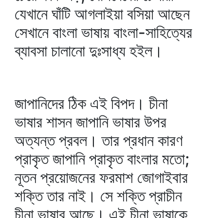
যেখানে ঘাঁটি আগলাইয়া বসিয়া আছেন
সেখানে বাংলা ভাষায় বাংলা-সাহিত্যের
ব্যাবসা চালানো দুঃসাধ্য হইল।
জাপানিদের ঠিক এই বিপদ। চীনা
ভাষার শাসন জাপানি ভাষার উপর
অত্যন্ত প্রবল। তার প্রধান কারণ
প্রাকৃত জাপানি প্রাকৃত বাংলার মতো;
নূতন প্রয়োজনের ফরমাশ জোগাইবার
শক্তি তার নাই। সে শক্তি প্রাচীন
চীনা ভাষার আছে। এই চীনা ভাষাকে