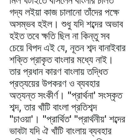
মিল ঘটাইতে বসিলেন বাংলার চলিত
গদ্য লইয়া কাজ চালানো তাঁদের পক্ষে
অসম্ভব হইল। শুধু যদি শব্দের অভাব
হইত তবে ক্ষতি ছিল না কিন্তু সব
চেয়ে বিপদ এই যে, নূতন শব্দ বানাইবার
শক্তি প্রাকৃত বাংলার মধ্যে নাই।
তার প্রধান কারণ বাংলায় তদ্ধিত
প্রত্যয়ের উপকরণ ও ব্যবহার
অত্যন্ত সংকীর্ণ। "প্রার্থনা' সংস্কৃত
শব্দ, তার খাঁটি বাংলা প্রতিশব্দ
"চাওয়া'। "প্রার্থিত' "প্রার্থনীয়' শব্দের
ভাবটা যদি ঐ খাঁটি বাংলায় ব্যবহার