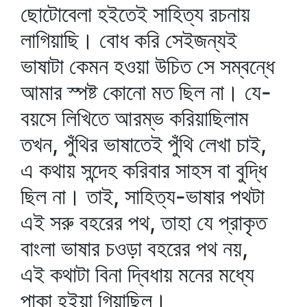
ছোটোবেলা হইতেই সাহিত্য রচনায়
লাগিয়াছি। বোধ করি সেইজন্যই
ভাষাটা কেমন হওয়া উচিত সে সম্বন্ধে
আমার স্পষ্ট কোনো মত ছিল না। যে-
বয়সে লিখিতে আরম্ভ করিয়াছিলাম
তখন, পুঁথির ভাষাতেই পুঁথি লেখা চাই,
এ কথায় সন্দেহ করিবার সাহস বা বুদ্ধি
ছিল না। তাই, সাহিত্য-ভাষার পথটা
এই সরু বহরের পথ, তাহা যে প্রাকৃত
বাংলা ভাষার চওড়া বহরের পথ নয়,
এই কথাটা বিনা দ্বিধায় মনের মধ্যে
পাকা হইয়া গিয়াছিল।