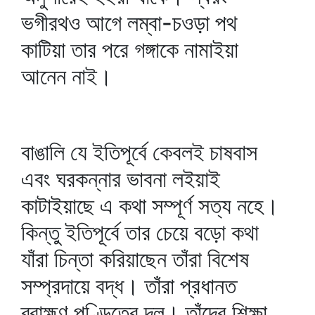
ভগীরথও আগে লম্বা-চওড়া পথ
কাটিয়া তার পরে গঙ্গাকে নামাইয়া
আনেন নাই।
বাঙালি যে ইতিপূর্বে কেবলই চাষবাস
এবং ঘরকন্নার ভাবনা লইয়াই
কাটাইয়াছে এ কথা সম্পূর্ণ সত্য নহে।
কিন্তু ইতিপূর্বে তার চেয়ে বড়ো কথা
যাঁরা চিন্তা করিয়াছেন তাঁরা বিশেষ
সম্প্রদায়ে বদ্ধ। তাঁরা প্রধানত
ব্রাহ্মণ পণ্ডিতের দল। তাঁদের শিক্ষা