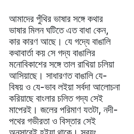
আমাদের পুঁথির ভাষার সঙ্গে কথার
ভাষার মিলন ঘটিতে এত বাধা কেন,
কার কারণ আছে। যে গদ্যে বাঙালি
কথাবার্তা কয় সে গদ্য বাঙালির
মনোবিকাশের সঙ্গে তাল রাখিয়া চলিয়া
আসিয়াছে। সাধারণত বাঙালি যে-
বিষয় ও যে-ভাব লইয়া সর্বদা আলোচনা
করিয়াছে বাংলার চলিত গদ্য সেই
মাপেরই। জলের পরিমাণ যতটা, নদী-
পথের গভীরতা ও বিস্তার সেই
অনুসারেই হইয়া থাকে। স্বয়ং