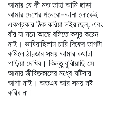
আমার যে কী মত তাহা আমি ছাড়া
আমার দেশের পনেরো-আনা লোকেই
একপ্রকার ঠিক করিয়া লইয়াছেন, এবং
যাঁর যা মনে আছে বলিতে কসুর করেন
নাই। ভাবিয়াছিলাম চারি দিকের তাপটা
কমিলে ঠাণ্ডার সময় আমার কথাটা
পাড়িয়া দেখিব। কিন্তু বুঝিয়াছি সে
আমার জীবিতকালের মধ্যে ঘটিবার
আশা নাই। অতএব আর সময় নষ্ট
করিব না।