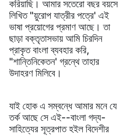
করিয়াছি। আমার সতেরো বছর বয়সে
লিখিত "য়ুরোপ যাত্রীর পত্রে' এই
ভাষা প্রয়োগের প্রমাণ আছে। তা
ছাড়া বক্তৃতাসভায় আমি চিরদিন
প্রাকৃত বাংলা ব্যবহার করি,
"শান্তিনিকেতন' গ্রন্থে তাহার
উদাহরণ মিলিবে।
যাই হোক এ সম্বন্ধে আমার মনে যে
তর্ক আছে সে এই--বাংলা গদ্য-
সাহিত্যের সূত্রপাত হইল বিদেশীর