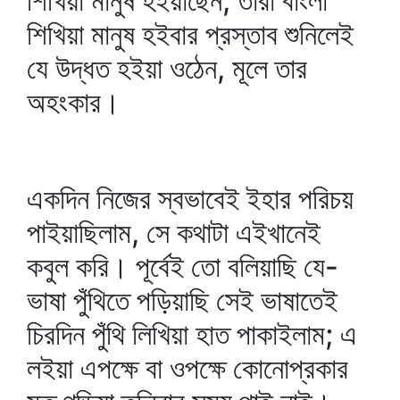
শিখিয়া মানুষ হইয়াছেন, তাঁরা বাংলা
শিখিয়া মানুষ হইবার প্রস্তাব শুনিলেই
যে উদ্ধত হইয়া ওঠেন, মূলে তার
অহংকার।
একদিন নিজের স্বভাবেই ইহার পরিচয়
পাইয়াছিলাম, সে কথাটা এইখানেই
কবুল করি। পূর্বেই তো বলিয়াছি যে-
ভাষা পুঁথিতে পড়িয়াছি সেই ভাষাতেই
চিরদিন পুঁথি লিখিয়া হাত পাকাইলাম; এ
লইয়া এপক্ষে বা ওপক্ষে কোনোপ্রকার