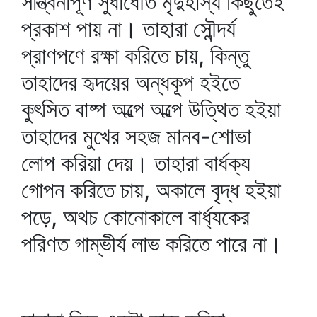
সান্ত্বনাপূর্ণ সুধাধৌত মৃদুহাস্য কিছুতেই
প্রকাশ পায় না। তাহারা সৌন্দর্য
প্রাণপণে রক্ষা করিতে চায়, কিন্তু
তাহাদের হৃদয়ের অন্ধকূপ হইতে
কুৎসিত বাষ্প অল্পে অল্পে উত্থিত হইয়া
তাহাদের মুখের সহজ মানব-শোভা
লোপ করিয়া দেয়। তাহারা বার্ধক্য
গোপন করিতে চায়, অকালে বৃদ্ধ হইয়া
পড়ে, অথচ কোনোকালে বার্ধ্যকের
পরিণত গাম্ভীর্য লাভ করিতে পারে না।