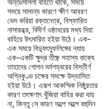
অন্তঃসলিলা বহিতে থাকে, সময়ে
সময়ে সামান্য কারণে ক্ষীণ আবরণ
ভেদ করিয়া রক্তনেত্র, বিস্ফারিত
নাসারন্ধ্র, বিদীর্ণ ওষ্ঠাধরের মধ্য দিয়া
বাহিরে উৎসারিত হইয়া উঠে। এক-
এক সময়ে বিদ্যুৎস্ফুলিঙ্গের ন্যায়
এক-একটি ক্ষুদ্র তীক্ষ্ণ সহাস্য বাক্যে
তাহাদের গোপন মর্মগহ্বরের বিস্তীর্ণ
অগ্নিকুণ্ড চক্ষের সমক্ষে উদ্ভাসিত
হইয়া উঠে। এরূপ আকস্মিক নিষ্ঠুরতার
কারণ তৎক্ষণাৎ খুঁজিয়া বাহির করা যায়
না, কিন্তু সে কারণ অল্পে অল্পে বহুদিন