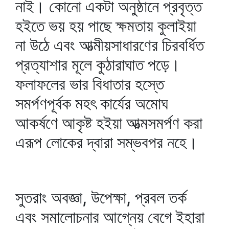
নাই। কোনো একটা অনুষ্ঠানে প্রবৃত্ত
হইতে ভয় হয় পাছে ক্ষমতায় কুলাইয়া
না উঠে এবং আত্মীয়সাধারণের চিরবর্ধিত
প্রত্যাশার মূলে কুঠারাঘাত পড়ে।
ফলাফলের ভার বিধাতার হস্তে
সমর্পণপূর্বক মহৎ কার্যের অমোঘ
আকর্ষণে আকৃষ্ট হইয়া আত্মসমর্পণ করা
এরূপ লোকের দ্বারা সম্ভবপর নহে।
সুতরাং অবজ্ঞা, উপেক্ষা, প্রবল তর্ক
এবং সমালোচনার আগ্নেয় বেগে ইহারা