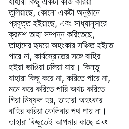
যাহারা কিছু একটা কাজ করিয়া
তুলিয়াছে, কোনো একটা অনুষ্ঠানে
প্রবৃত্ত হইয়াছে, এবং সাধ্যানুসারে
ক্রমশ তাহা সম্পন্ন করিতেছে,
তাহাদের হৃদয়ে অহংকার সঞ্চিত হইতে
পারে না, কার্যস্রোতের সঙ্গে বাহির
হইয়া ভাঙিয়া চলিয়া যায়। কিন্তু
যাহারা কিছু করে না, করিতে পারে না,
মনে করে করিতে পারি অথচ করিতে
গিয়া নিষ্ফল হয়, তাহারা অহংকার
বাহির করিয়া ফেলিবার পথ পায় না।
তাহারা কিছুতেই আপনার কাছে এবং