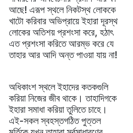
আছে! এরূপ স্থলে নিকটস্থ লোককে
খাটো করিবার অভিপ্রায়ে ইহারা দূরস্থ
লোকের অতিশয় প্রশংসা করে, হঠাৎ
এত প্রশংসা করিতে আরম্ভ করে যে
তাহার আর আদি অন্ত পাওয়া যায় না!
অধিকাংশ স্থলে ইহাদের কতকগুলি
করিয়া নিজের জীব থাকে। তাহাদিগকে
ইহারা সমাধা করিয়া তুলিতে চাহে।
এই-সকল স্বহস্তগঠিত পুত্তল
মূর্তিকে যখন তাহারা সর্বসাধারণের