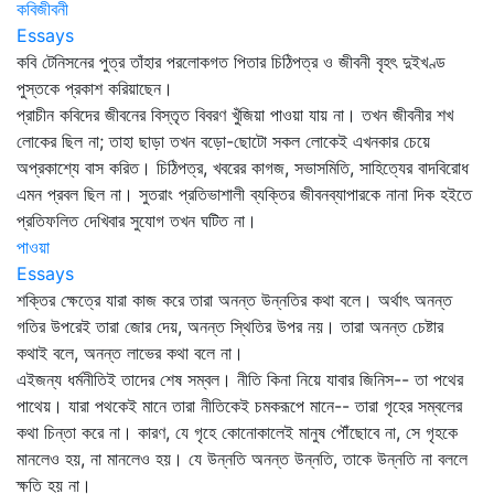
কবিজীবনী
Essays
কবি টেনিসনের পুত্র তাঁহার পরলোকগত পিতার চিঠিপত্র ও জীবনী বৃহৎ দুইখণ্ড
পুস্তকে প্রকাশ করিয়াছেন।
প্রাচীন কবিদের জীবনের বিস্তৃত বিবরণ খুঁজিয়া পাওয়া যায় না। তখন জীবনীর শখ
লোকের ছিল না; তাহা ছাড়া তখন বড়ো-ছোটো সকল লোকেই এখনকার চেয়ে
অপ্রকাশ্যে বাস করিত। চিঠিপত্র, খবরের কাগজ, সভাসমিতি, সাহিত্যের বাদবিরোধ
এমন প্রবল ছিল না। সুতরাং প্রতিভাশালী ব্যক্তির জীবনব্যাপারকে নানা দিক হইতে
প্রতিফলিত দেখিবার সুযোগ তখন ঘটিত না।
পাওয়া
Essays
শক্তির ক্ষেত্রে যারা কাজ করে তারা অনন্ত উন্নতির কথা বলে। অর্থাৎ অনন্ত
গতির উপরেই তারা জোর দেয়, অনন্ত স্থিতির উপর নয়। তারা অনন্ত চেষ্টার
কথাই বলে, অনন্ত লাভের কথা বলে না।
এইজন্য ধর্মনীতিই তাদের শেষ সম্বল। নীতি কিনা নিয়ে যাবার জিনিস-- তা পথের
পাথেয়। যারা পথকেই মানে তারা নীতিকেই চমকরূপে মানে-- তারা গৃহের সম্বলের
কথা চিন্তা করে না। কারণ, যে গৃহে কোনোকালেই মানুষ পৌঁছোবে না, সে গৃহকে
মানলেও হয়, না মানলেও হয়। যে উন্নতি অনন্ত উন্নতি, তাকে উন্নতি না বললে
ক্ষতি হয় না।