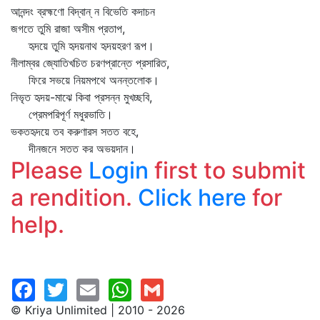
আনন্দং ব্রহ্মণো বিদ্বান্‌ ন বিভেতি কদাচন
জগতে তুমি রাজা অসীম প্রতাপ,
হৃদয়ে তুমি হৃদয়নাথ হৃদয়হরণ রূপ।
নীলাম্বর জ্যোতিখচিত চরণপ্রান্তে প্রসারিত,
ফিরে সভয়ে নিয়মপথে অনন্তলোক।
নিভৃত হৃদয়-মাঝে কিবা প্রসন্ন মুখচ্ছবি,
প্রেমপরিপূর্ণ মধুরভাতি।
ভকতহৃদয়ে তব করুণারস সতত বহে,
দীনজনে সতত কর অভয়দান।
Please
Login
first to submit
a rendition.
Click here
for
help.
© Kriya Unlimited | 2010 - 2026