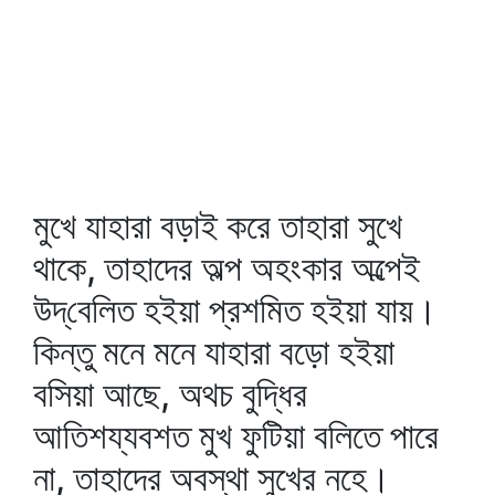
মুখে যাহারা বড়াই করে তাহারা সুখে
থাকে, তাহাদের অল্প অহংকার অল্পেই
উদ্‌বেলিত হইয়া প্রশমিত হইয়া যায়।
কিন্তু মনে মনে যাহারা বড়ো হইয়া
বসিয়া আছে, অথচ বুদ্ধির
আতিশয্যবশত মুখ ফুটিয়া বলিতে পারে
না, তাহাদের অবস্থা সুখের নহে।