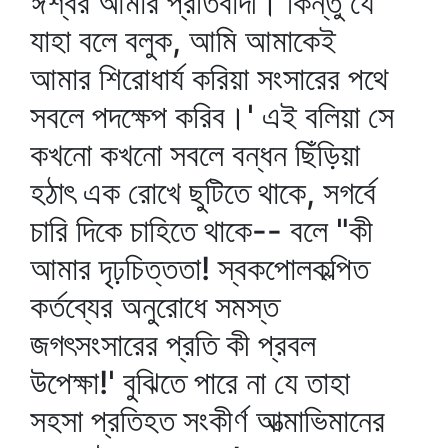
ঈশ্বর আমার প্রতিবাদী। কিন্তু যে
যাহা বলে বলুক, আমি আমাকেই
আমার শিরোধার্য করিয়া সংসারের পথে
সবলে পদক্ষেপ করিব।' এই বলিয়া সে
কখনো কখনো সবলে বন্ধন ছিঁড়িয়া
হঠাৎ এক রোখে ছুটিতে থাকে, সগর্বে
চারি দিকে চাহিতে থাকে-- বলে "কী
আমার দৃঢ়চিত্ততা! স্বকপোলকল্পিত
কর্তব্যের অনুরোধে সমস্ত
জগৎসংসারের প্রতি কী প্রবল
উপেক্ষা!' বুঝিতে পারে না যে তাহা
সহসা প্রতিহত সংকীর্ণ আত্মাভিমানের