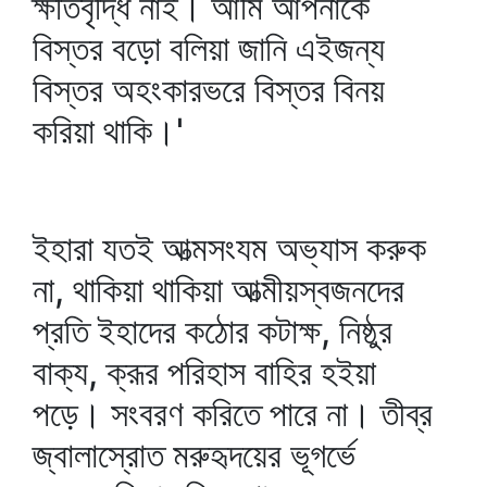
ক্ষতিবৃদ্ধি নাই। আমি আপনাকে
বিস্তর বড়ো বলিয়া জানি এইজন্য
বিস্তর অহংকারভরে বিস্তর বিনয়
করিয়া থাকি।'
ইহারা যতই আত্মসংযম অভ্যাস করুক
না, থাকিয়া থাকিয়া আত্মীয়স্বজনদের
প্রতি ইহাদের কঠোর কটাক্ষ, নিষ্ঠুর
বাক্য, ক্রূর পরিহাস বাহির হইয়া
পড়ে। সংবরণ করিতে পারে না। তীব্র
জ্বালাস্রোত মরুহৃদয়ের ভূগর্ভে