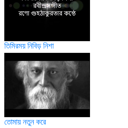
তিমিরময় নিবিড় নিশা
তোমায় নতুন করে