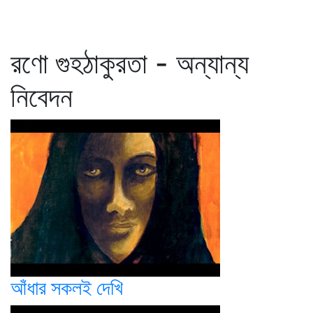
রণো গুহঠাকুরতা - অন্যান্য
নিবেদন
আঁধার সকলই দেখি