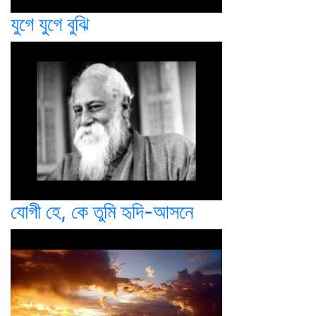
যুগে যুগে বুঝি
যোগী হে, কে তুমি হৃদি-আসনে