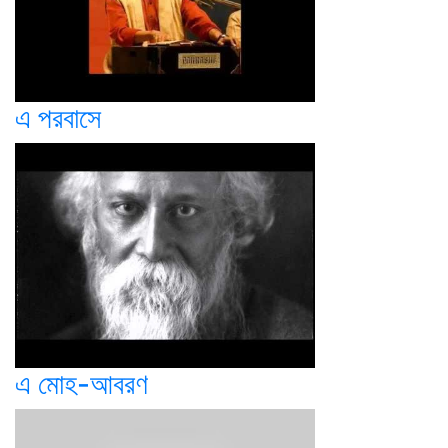
এ পরবাসে
এ মোহ-আবরণ