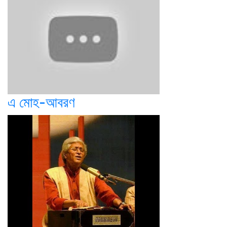
এ মোহ-আবরণ