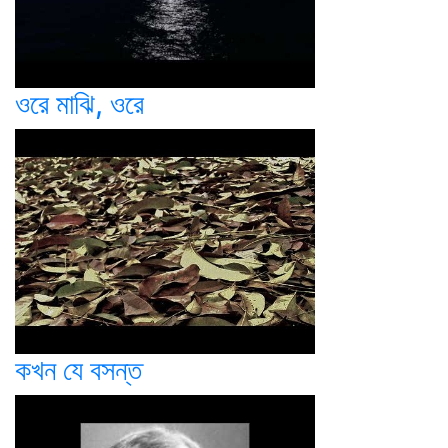
ওরে মাঝি, ওরে
কখন যে বসন্ত