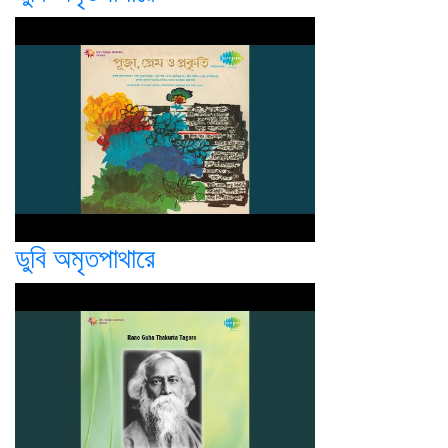
ডুবি অমৃতপাথারে