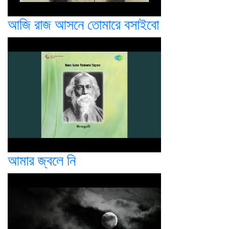
আজি রাজ আসনে তোমারে বসাইবো
আমার জ্বলে নি