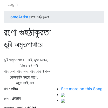
Login
Home
Artists
রণো গুহঠাকুরতা
রণো গুহঠাকুরতা
ডুবি অমৃতপাথারে
ডুবি অমৃতপাথারে-- যাই ভুলে চরাচর,
মিলায় রবি শশী ॥
নাহি দেশ, নাহি কাল, নাহি হেরি সীমা--
প্রেমমুরতি হৃদয়ে জাগে,
আনন্দ নাহি ধরে ॥
রাগ :
ললিত
See more on this Song..
তাল :
চৌতাল