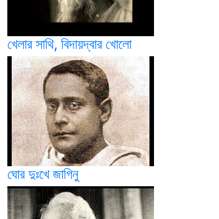
খেলার সাথি, বিদায়দ্বার খোলো
ঘোর দুঃখে জাগিনু