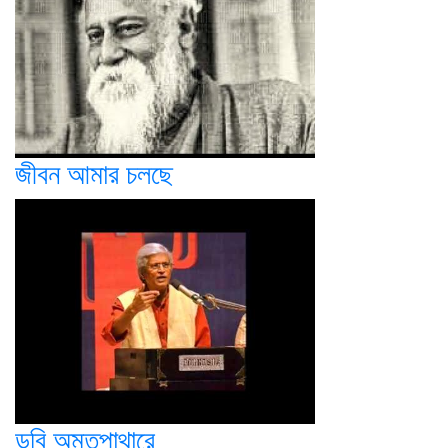
জীবন আমার চলছে
ডুবি অমৃতপাথারে