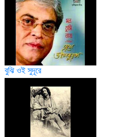
বুঝি ওই সুদূরে