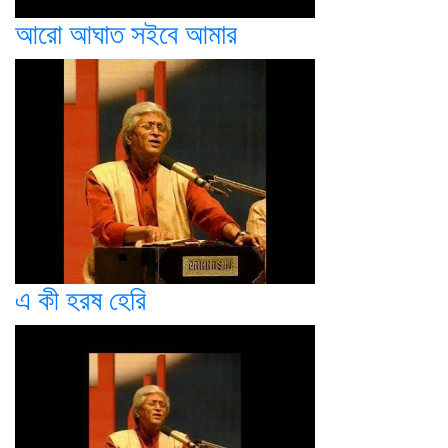
আরো আঘাত সইবে আমার
এ কী হরষ হেরি