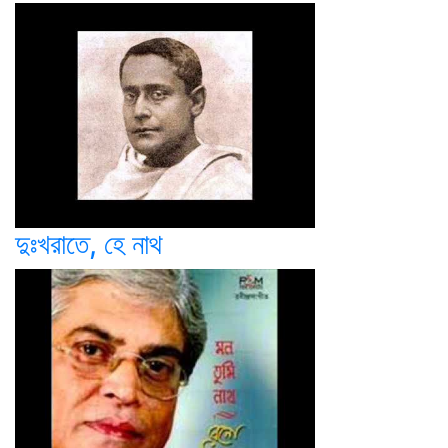
দুঃখরাতে, হে নাথ