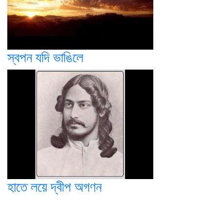
স্বপন যদি ভাঙিলে
হাতে লয়ে দ্বীপ অগণন