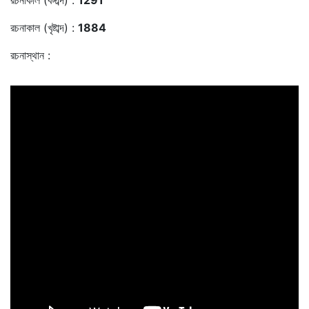
রচনাকাল (বঙ্গাব্দ) :
1291
রচনাকাল (খৃষ্টাব্দ) :
1884
রচনাস্থান :