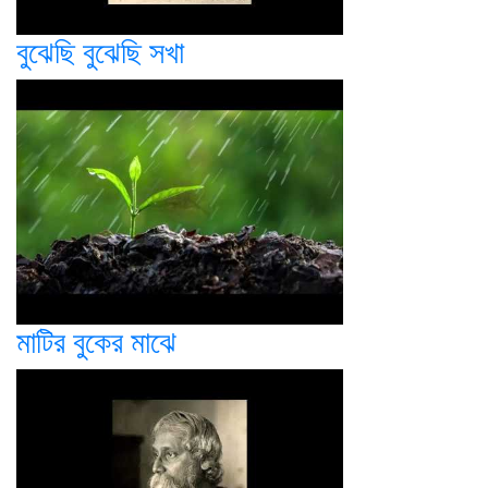
বুঝেছি বুঝেছি সখা
মাটির বুকের মাঝে