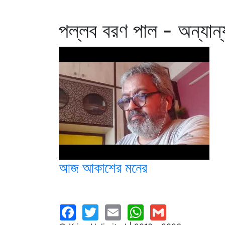
পল্লব বরণ পাল - অন্যান্
আজ আকাশের মনের