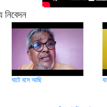
য নিবেদন
ঘাটে বসে আছি
যা