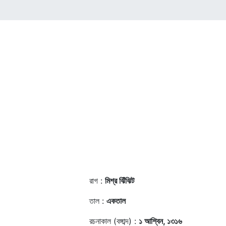
রাগ :
মিশ্র ঝিঁঝিট
তাল :
একতাল
রচনাকাল (বঙ্গাব্দ) :
১ আশ্বিন, ১৩১৬