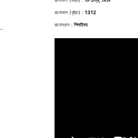
রচনাকাল (বঙ্গাব্দ) :
২৮ চৈত্র, ১৯১৮
রচনাকাল (খৃষ্টাব্দ) :
1312
রচনাস্থান :
শিলাইদহ
--