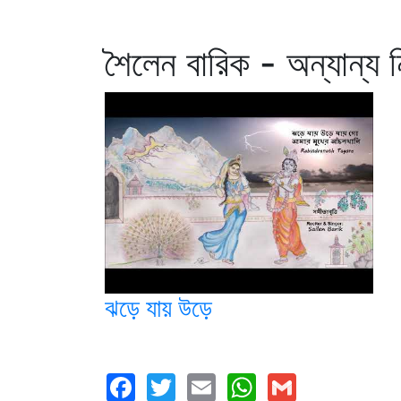
শৈলেন বারিক - অন্যান্য 
ঝড়ে যায় উড়ে