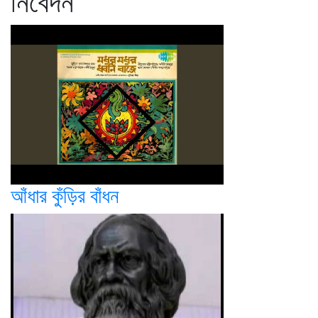
নিবেদন
আঁধার কুঁড়ির বাঁধন