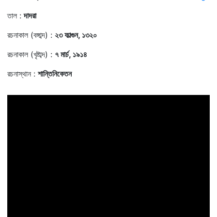
তাল :
দাদরা
রচনাকাল (বঙ্গাব্দ) :
২৩ ফাল্গুন, ১৩২০
রচনাকাল (খৃষ্টাব্দ) :
৭ মার্চ, ১৯১৪
রচনাস্থান :
শান্তিনিকেতন