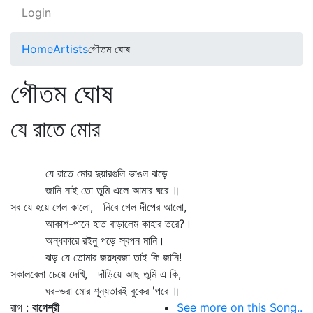
Login
Home
Artists
গৌতম ঘোষ
গৌতম ঘোষ
যে রাতে মোর
যে রাতে মোর দুয়ারগুলি ভাঙল ঝড়ে
জানি নাই তো তুমি এলে আমার ঘরে ॥
সব যে হয়ে গেল কালো, নিবে গেল দীপের আলো,
আকাশ-পানে হাত বাড়ালেম কাহার তরে?।
অন্ধকারে রইনু পড়ে স্বপন মানি।
ঝড় যে তোমার জয়ধ্বজা তাই কি জানি!
সকালবেলা চেয়ে দেখি, দাঁড়িয়ে আছ তুমি এ কি,
ঘর-ভরা মোর শূন্যতারই বুকের 'পরে ॥
রাগ :
বাগেশ্রী
See more on this Song..