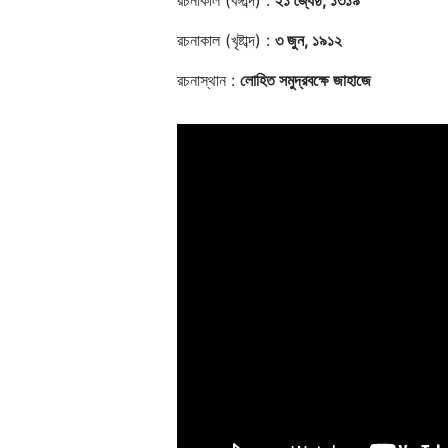
রচনাকাল (বঙ্গাব্দ) :
২১ জ্যৈষ্ঠ, ১৩১৯
রচনাকাল (খৃষ্টাব্দ) :
৩ জুন, ১৯১২
রচনাস্থান :
লোহিত সমুদ্রবক্ষে জাহাজে