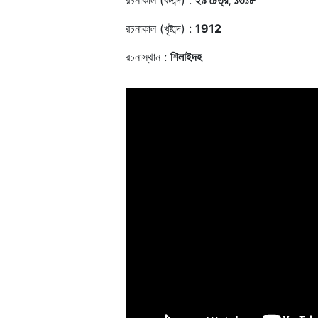
রচনাকাল (বঙ্গাব্দ) :
২৯ চৈত্র, ১৩১৮
রচনাকাল (খৃষ্টাব্দ) :
1912
রচনাস্থান :
শিলাইদহ