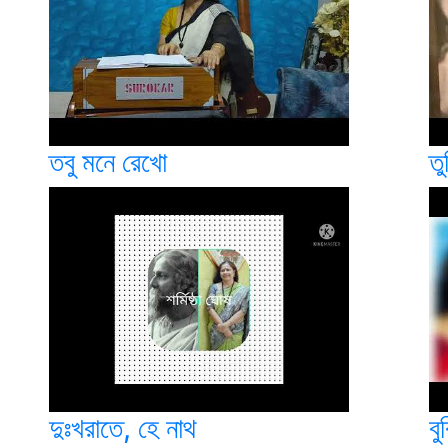
তবু মনে রেখো
ত
দুঃখরাতে, হে নাথ
বু