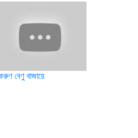
করুণ বেণু বাজায়ে