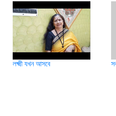
লক্ষ্মী যখন আসবে
স