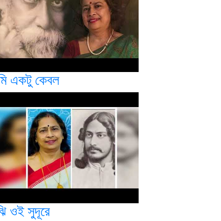
ুমি একটু কেবল
ঝি ওই সুদূরে