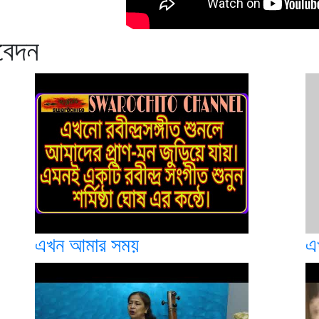
িবেদন
এখন আমার সময়
এ