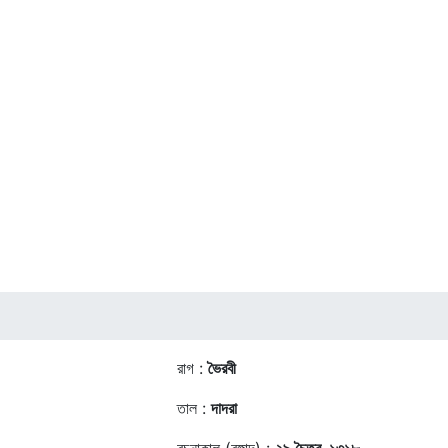
রাগ :
ভৈরবী
তাল :
দাদরা