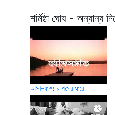
শর্মিষ্ঠা ঘোষ - অন্যান্য ন
আসা-যাওয়ার পথের ধারে