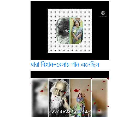
যারা বিহান-বেলায় গান এনেছিল