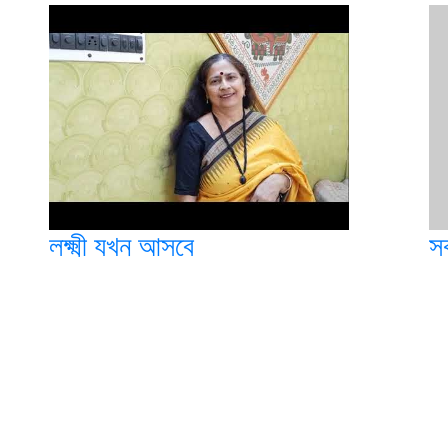
লক্ষ্মী যখন আসবে
স