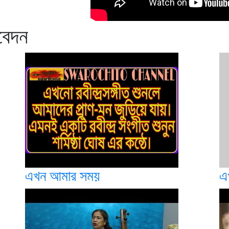
িবেদন
এখন আমার সময়
এ