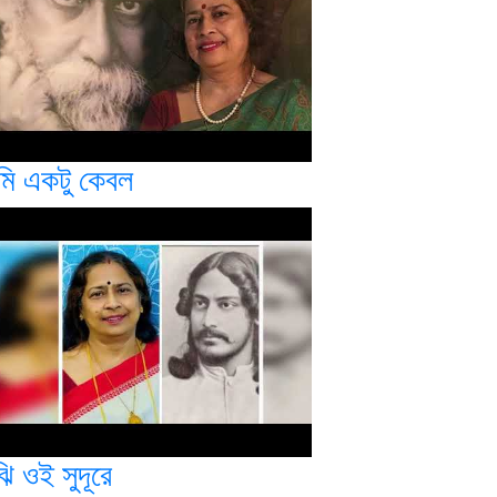
ুমি একটু কেবল
ঝি ওই সুদূরে