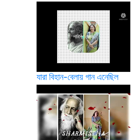
যারা বিহান-বেলায় গান এনেছিল