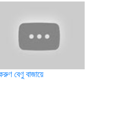
করুণ বেণু বাজায়ে