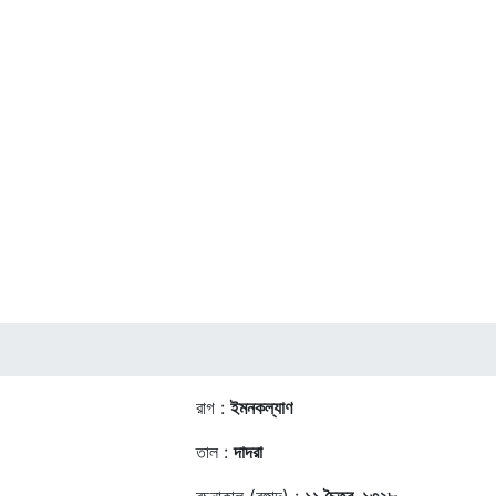
রাগ :
ইমনকল্যাণ
তাল :
দাদরা