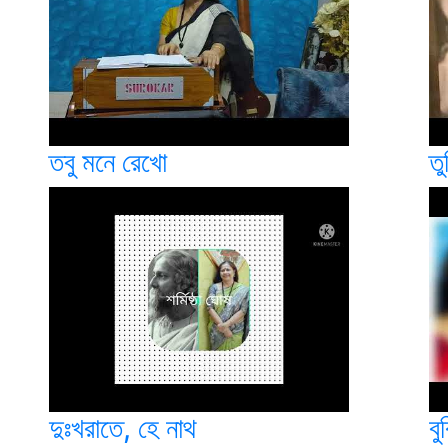
তবু মনে রেখো
ত
দুঃখরাতে, হে নাথ
বু