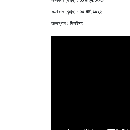
রচনাকাল (বঙ্গাব্দ) :
১১ চৈত্র, ১৩২৮
রচনাকাল (খৃষ্টাব্দ) :
২৫ মার্চ, ১৯২২
রচনাস্থান :
শিলাইদহ