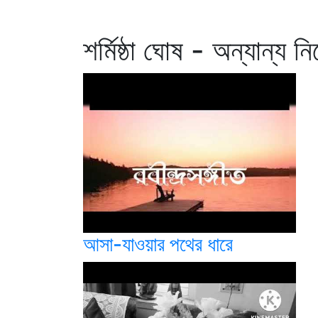
শর্মিষ্ঠা ঘোষ - অন্যান্য ন
আসা-যাওয়ার পথের ধারে