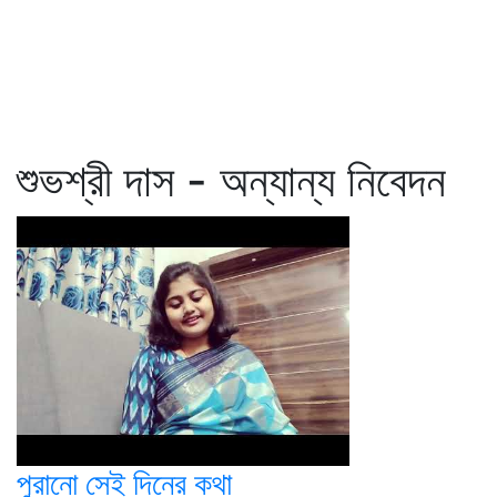
শুভশ্রী দাস - অন্যান্য নিবেদন
পুরানো সেই দিনের কথা