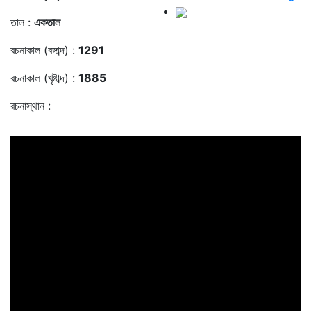
তাল :
একতাল
রচনাকাল (বঙ্গাব্দ) :
1291
রচনাকাল (খৃষ্টাব্দ) :
1885
রচনাস্থান :