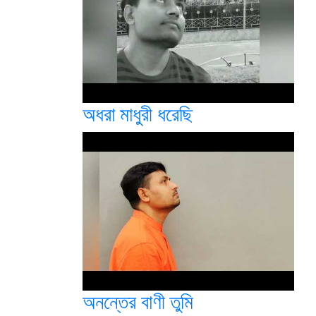
অধরা মাধুরী ধরেছি
অনন্তের বাণী তুমি