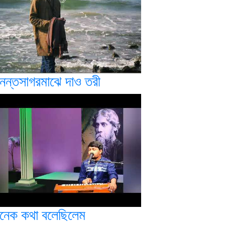
নন্তসাগরমাঝে দাও তরী
নেক কথা বলেছিলেম