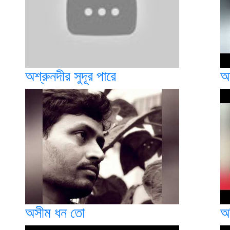
অশ্রুনদীর সুদূর পারে
অ
অসীম ধন তো
অ