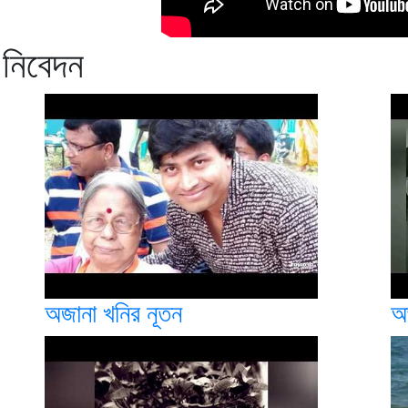
 নিবেদন
অজানা খনির নূতন
অজ