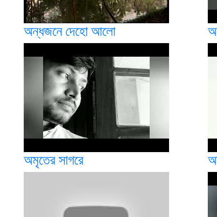
অন্ধজনে দেহো আলো
অ
অমৃতের সাগরে
অ