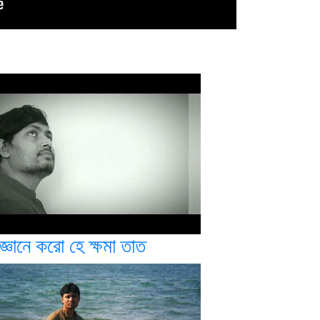
্ঞানে করো হে ক্ষমা তাত