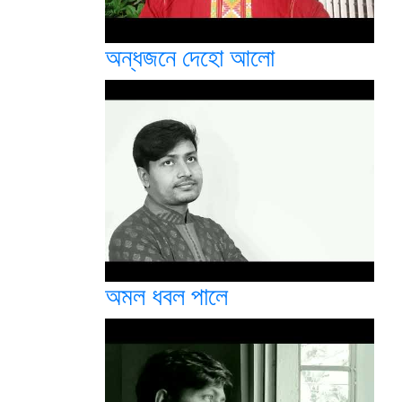
অন্ধজনে দেহো আলো
অমল ধবল পালে