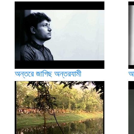
অন্তরে জাগিছ অন্তরযামী
অ