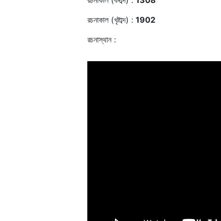
রচনাকাল (বঙ্গাব্দ) :
1308
রচনাকাল (খৃষ্টাব্দ) :
1902
রচনাস্থান :