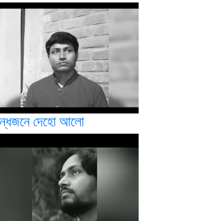
ন্ধজনে দেহো আলো