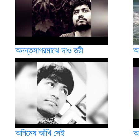
অনন্তসাগরমাঝে দাও তরী
অ
অনিমেষ আঁখি সেই
অ