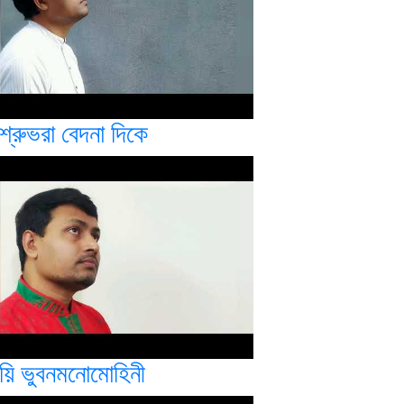
শ্রুভরা বেদনা দিকে
য়ি ভুবনমনোমোহিনী