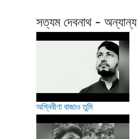
সত্যম দেবনাথ - অন্যান্য
অগ্নিবীণা বাজাও তুমি