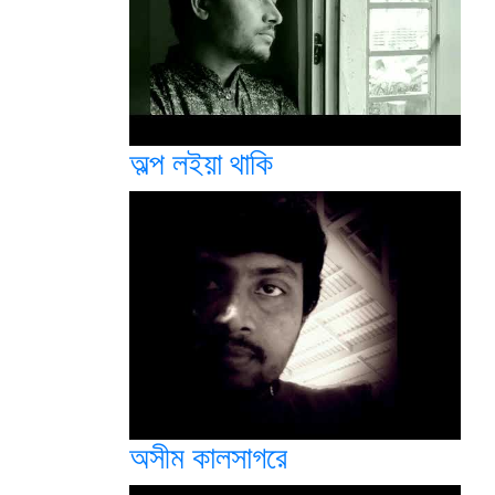
অল্প লইয়া থাকি
অসীম কালসাগরে