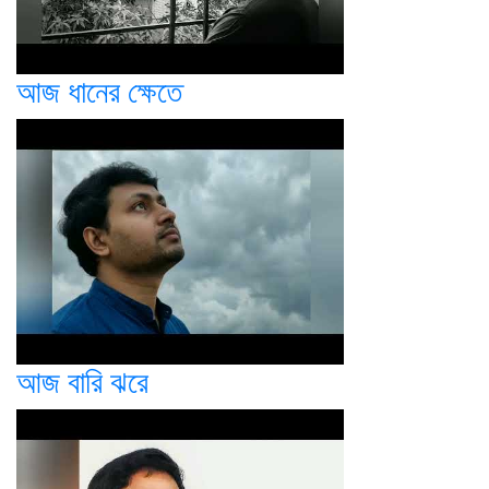
আজ ধানের ক্ষেতে
আজ বারি ঝরে