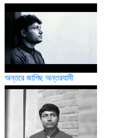
অন্তরে জাগিছ অন্তরযামী