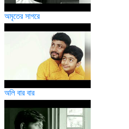
অমৃতের সাগরে
অলি বার বার