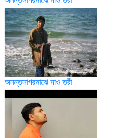
অনন্তসাগরমাঝে দাও তরী
অনন্তসাগরমাঝে দাও তরী