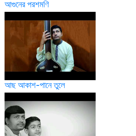
আগুনের পরশমণি
আছ আকাশ-পানে তুলে