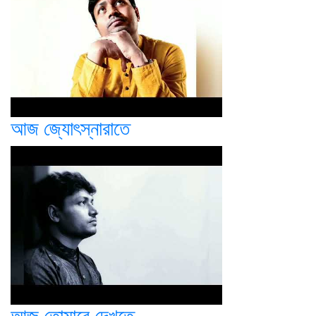
আজ জ্যোৎস্নারাতে