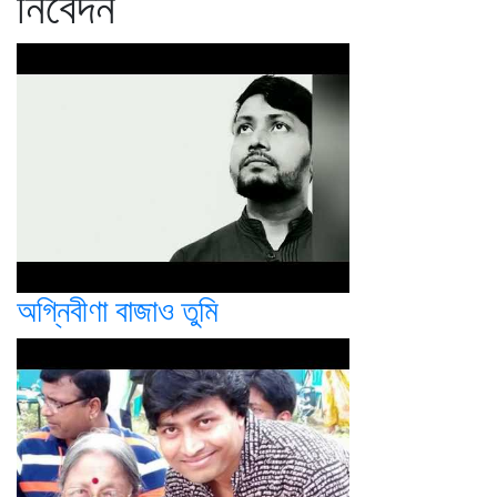
নিবেদন
অগ্নিবীণা বাজাও তুমি