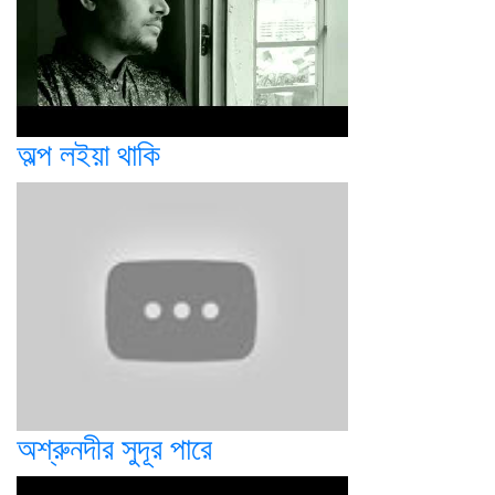
অল্প লইয়া থাকি
অশ্রুনদীর সুদূর পারে