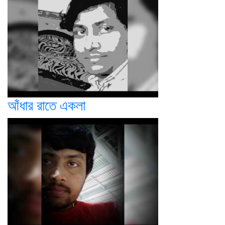
আঁধার রাতে একলা