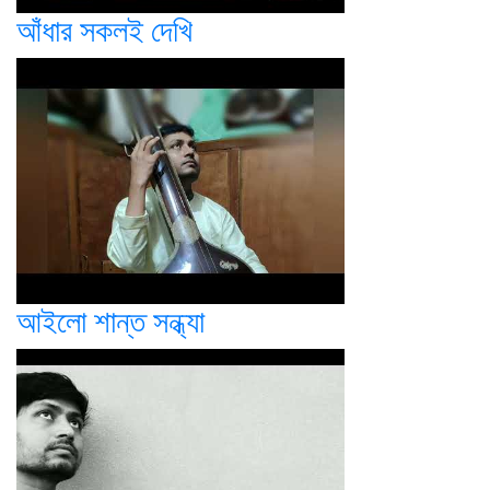
আঁধার সকলই দেখি
আইলো শান্ত সন্ধ্যা