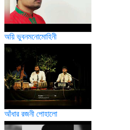
অয়ি ভুবনমনোমোহিনী
আঁধার রজনী পোহালো