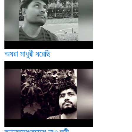
অধরা মাধুরী ধরেছি