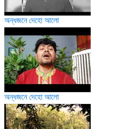
অন্ধজনে দেহো আলো
অন্ধজনে দেহো আলো