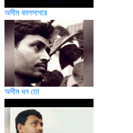
অসীম কালসাগরে
অসীম ধন তো