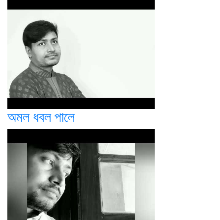
অমল ধবল পালে