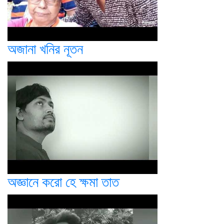
অজানা খনির নূতন
অজ্ঞানে করো হে ক্ষমা তাত