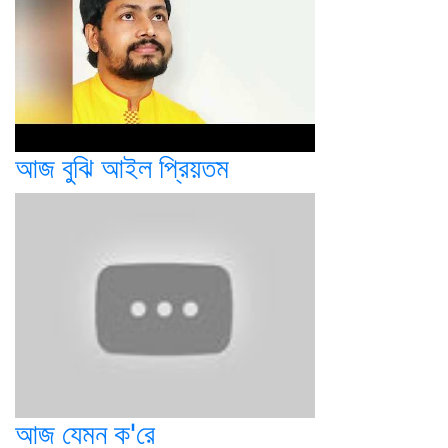
আজ বুঝি আইল প্রিয়তম
আজ যেমন ক'রে