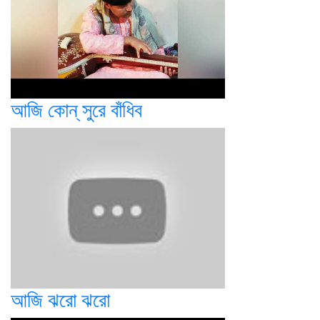
আজি কোন্ সুরে বাঁধিব
আজি ঝরো ঝরো