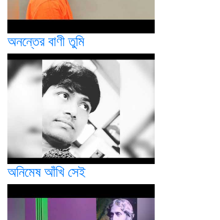
অনন্তের বাণী তুমি
অনিমেষ আঁখি সেই