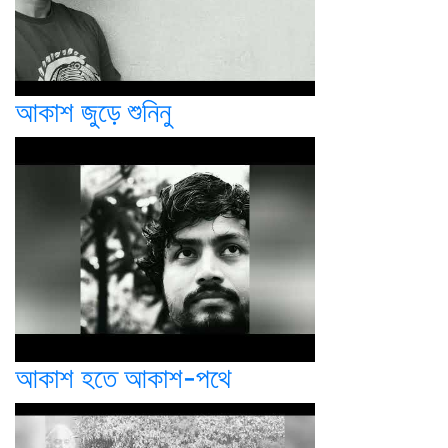
আকাশ জুড়ে শুনিনু
আকাশ হতে আকাশ-পথে