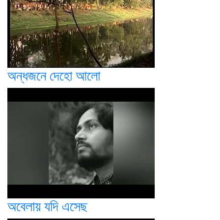
অন্ধজনে দেহো আলো
অবেলায় যদি এসেছ