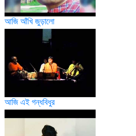
আজি আঁখি জুড়ালো
আজি এই গন্ধবিধুর