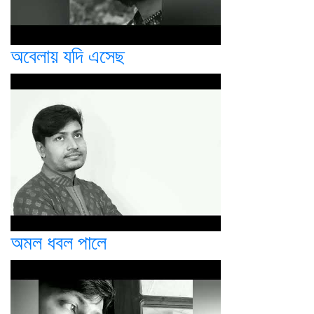
অবেলায় যদি এসেছ
অমল ধবল পালে