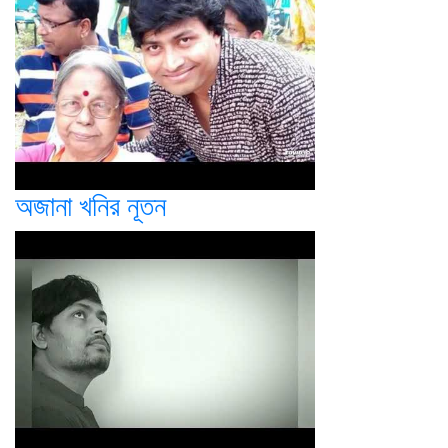
অজানা খনির নূতন