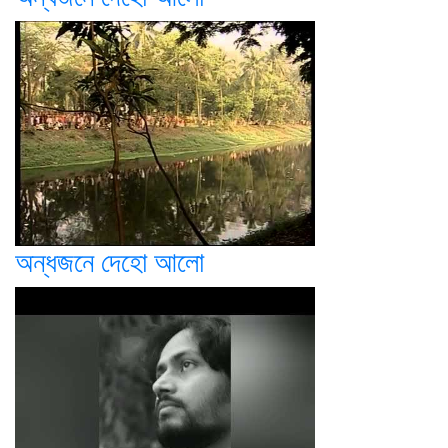
অন্ধজনে দেহো আলো