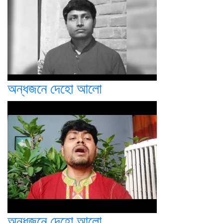
অন্ধজনে দেহো আলো
অন্ধজনে দেহো আলো