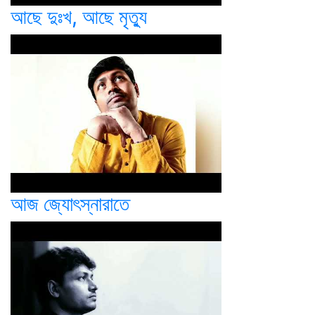
আছে দুঃখ, আছে মৃত্যু
আজ জ্যোৎস্নারাতে