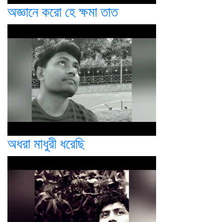
অজ্ঞানে করো হে ক্ষমা তাত
অধরা মাধুরী ধরেছি