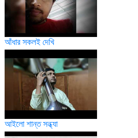
আঁধার সকলই দেখি
আইলো শান্ত সন্ধ্যা