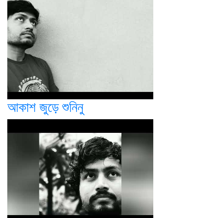
আকাশ জুড়ে শুনিনু