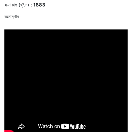
রচনাকাল (খৃষ্টাব্দ) :
1883
রচনাস্থান :