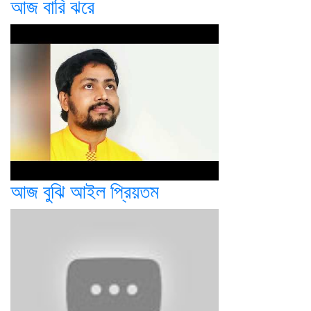
আজ বারি ঝরে
আজ বুঝি আইল প্রিয়তম