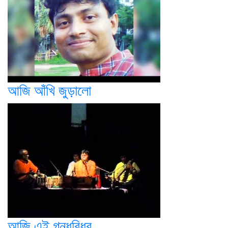
আজি আঁখি জুড়ালো
আজি এই গন্ধবিধুর