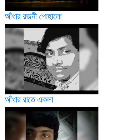
আঁধার রজনী পোহালো
আঁধার রাতে একলা