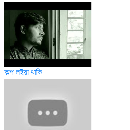
অল্প লইয়া থাকি