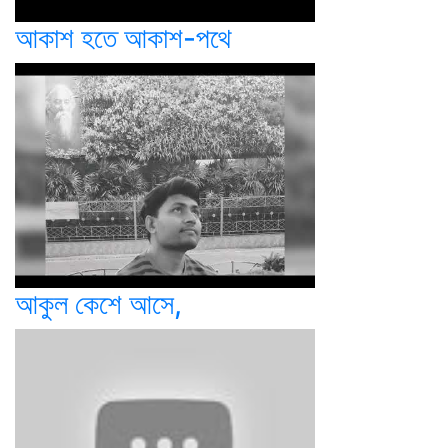
আকাশ হতে আকাশ-পথে
আকুল কেশে আসে,