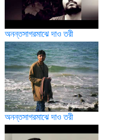
অনন্তসাগরমাঝে দাও তরী
অনন্তসাগরমাঝে দাও তরী