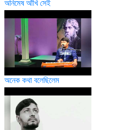
অনিমেষ আঁখি সেই
অনেক কথা বলেছিলেম