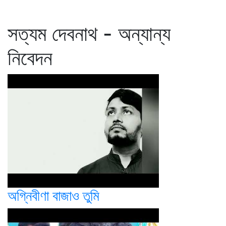
সত্যম দেবনাথ - অন্যান্য
নিবেদন
অগ্নিবীণা বাজাও তুমি