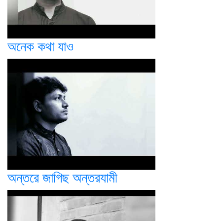
অনেক কথা যাও
অন্তরে জাগিছ অন্তরযামী