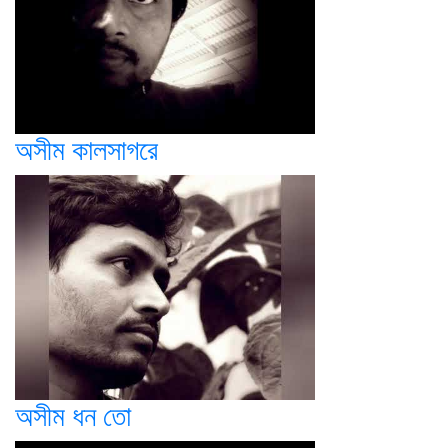
অসীম কালসাগরে
অসীম ধন তো