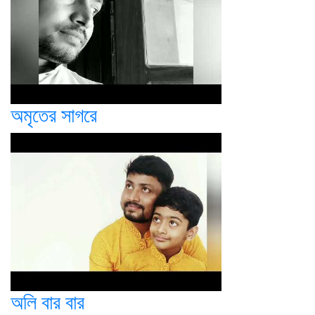
অমৃতের সাগরে
অলি বার বার