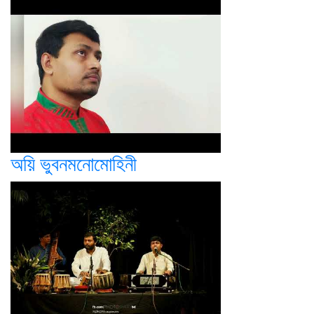
অয়ি ভুবনমনোমোহিনী