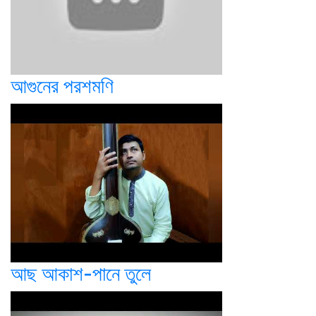
আগুনের পরশমণি
আছ আকাশ-পানে তুলে