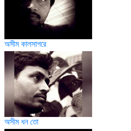
অসীম কালসাগরে
অসীম ধন তো