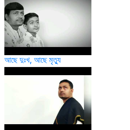
আছে দুঃখ, আছে মৃত্যু