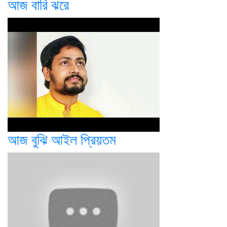
আজ বারি ঝরে
আজ বুঝি আইল প্রিয়তম