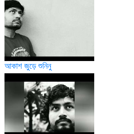
আকাশ জুড়ে শুনিনু