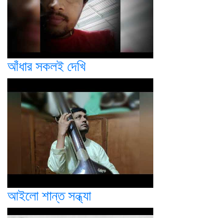
আঁধার সকলই দেখি
আইলো শান্ত সন্ধ্যা