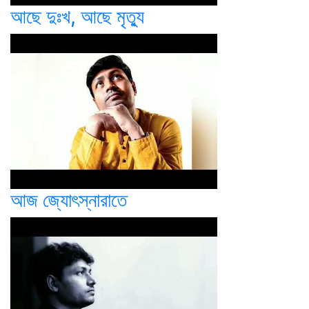
আছে দুঃখ, আছে মৃত্যু
আজ জ্যোৎস্নারাতে