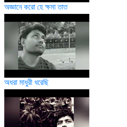
অজ্ঞানে করো হে ক্ষমা তাত
অধরা মাধুরী ধরেছি