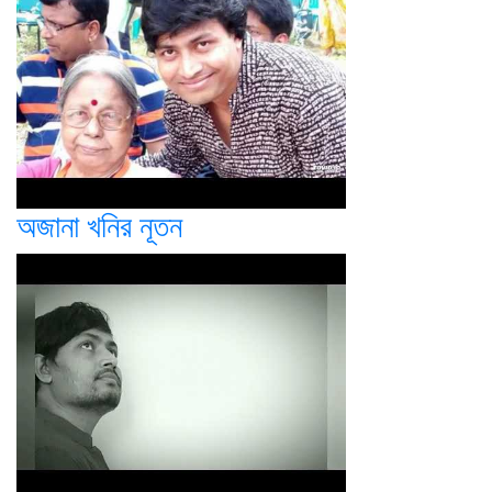
অজানা খনির নূতন