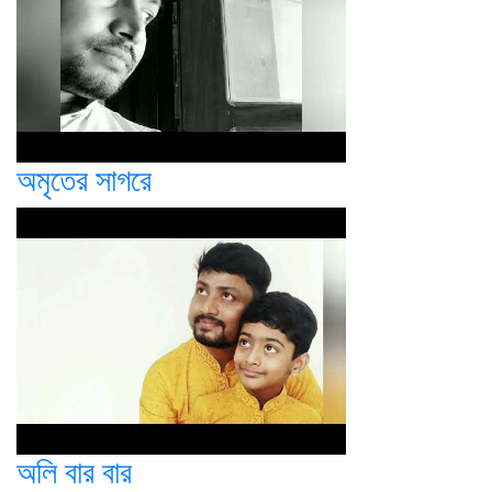
অমৃতের সাগরে
অলি বার বার