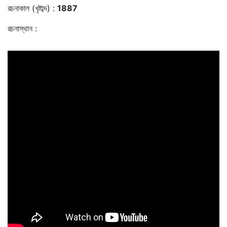
রচনাকাল (খৃষ্টাব্দ) :
1887
রচনাস্থান :