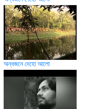
অন্ধজনে দেহো আলো