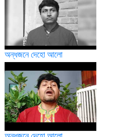
অন্ধজনে দেহো আলো
অন্ধজনে দেহো আলো