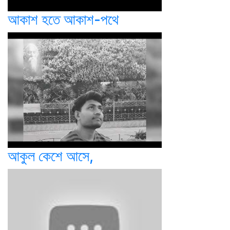
আকাশ হতে আকাশ-পথে
আকুল কেশে আসে,