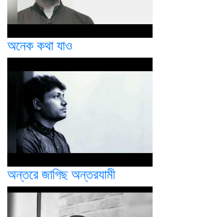
অনেক কথা যাও
অন্তরে জাগিছ অন্তরযামী