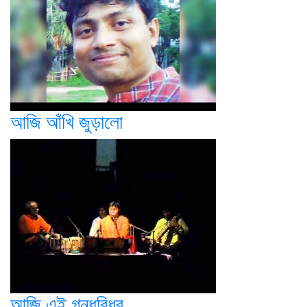
আজি আঁখি জুড়ালো
আজি এই গন্ধবিধুর