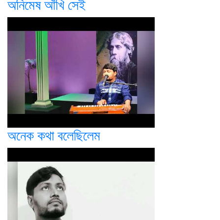
অনিমেষ আঁখি সেই
অনেক কথা বলেছিলেম