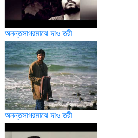
অনন্তসাগরমাঝে দাও তরী
অনন্তসাগরমাঝে দাও তরী