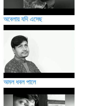
অবেলায় যদি এসেছ
অমল ধবল পালে