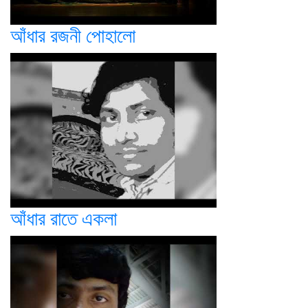
আঁধার রজনী পোহালো
আঁধার রাতে একলা