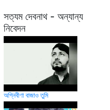
সত্যম দেবনাথ - অন্যান্য
নিবেদন
অগ্নিবীণা বাজাও তুমি