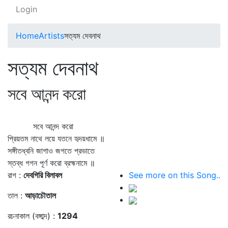
Login
Home
Artists
সত্যম দেবনাথ
সত্যম দেবনাথ
সবে আনন্দ করো
সবে আনন্দ করো
প্রিয়তম নাথে লয়ে যতনে হৃদয়ধামে ॥
সঙ্গীতধ্বনি জাগাও জগতে প্রভাতে
স্তব্ধ গগন পূর্ণ করো ব্রহ্মনামে ॥
রাগ :
দেবগিরি বিলাবল
See more on this Song..
তাল :
আড়াচৌতাল
রচনাকাল (বঙ্গাব্দ) :
1294