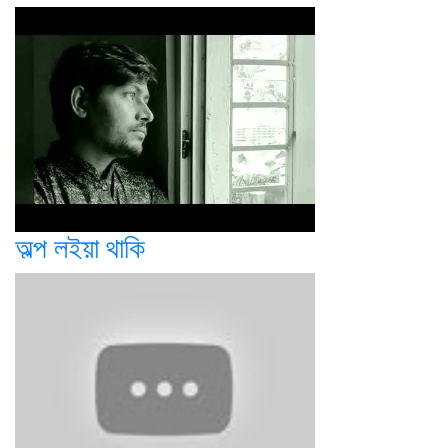
অল্প লইয়া থাকি