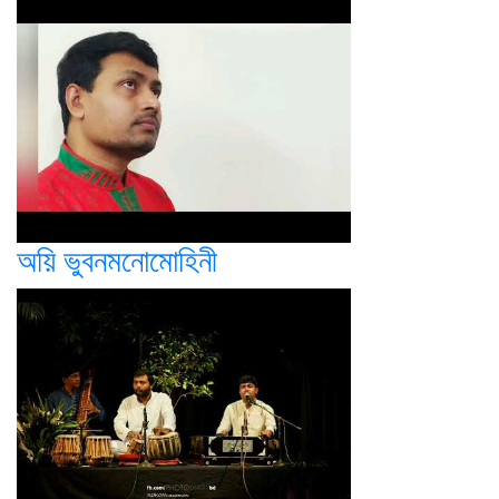
অয়ি ভুবনমনোমোহিনী