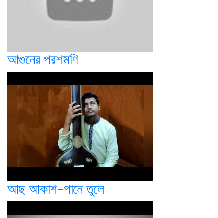
আগুনের পরশমণি
আছ আকাশ-পানে তুলে