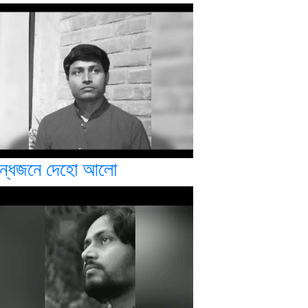
ন্ধজনে দেহো আলো