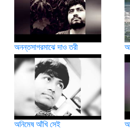
অনন্তসাগরমাঝে দাও তরী
অ
অনিমেষ আঁখি সেই
অ