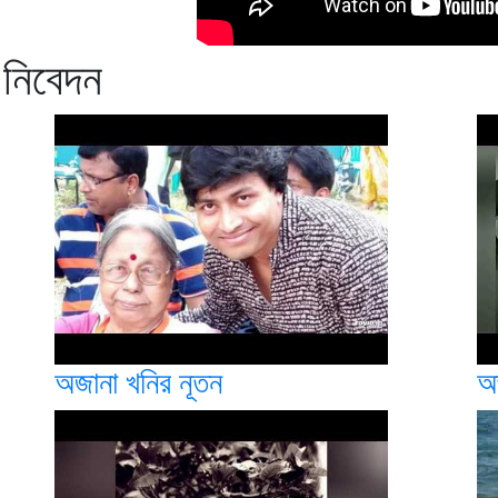
 নিবেদন
অজানা খনির নূতন
অজ