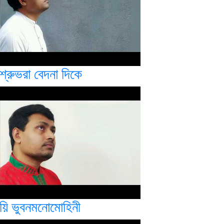
শ্রুভরা বেদনা দিকে
য়ি ভুবনমনোমোহিনী