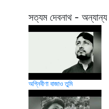
সত্যম দেবনাথ - অন্যান্য
অগ্নিবীণা বাজাও তুমি