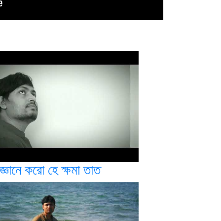
্ঞানে করো হে ক্ষমা তাত