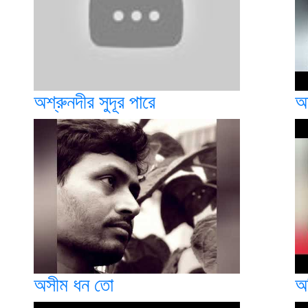
অশ্রুনদীর সুদূর পারে
অ
অসীম ধন তো
অ