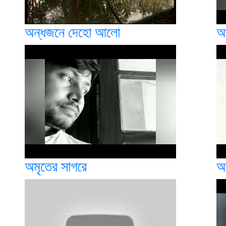
অন্ধজনে দেহো আলো
অ
অমৃতের সাগরে
অ