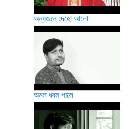
অন্ধজনে দেহো আলো
অমল ধবল পালে