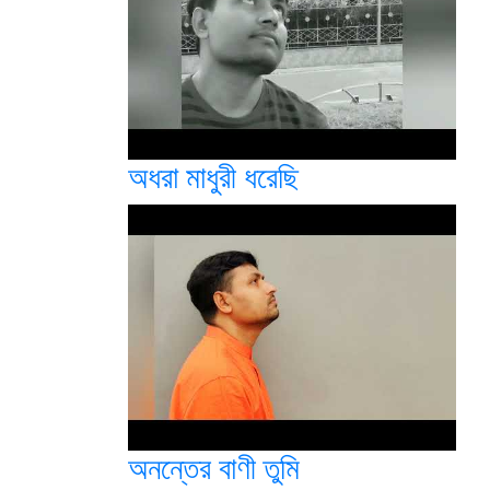
অধরা মাধুরী ধরেছি
অনন্তের বাণী তুমি