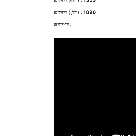
রচনাকাল (বঙ্গাব্দ) :
1303
রচনাকাল (খৃষ্টাব্দ) :
1896
রচনাস্থান :