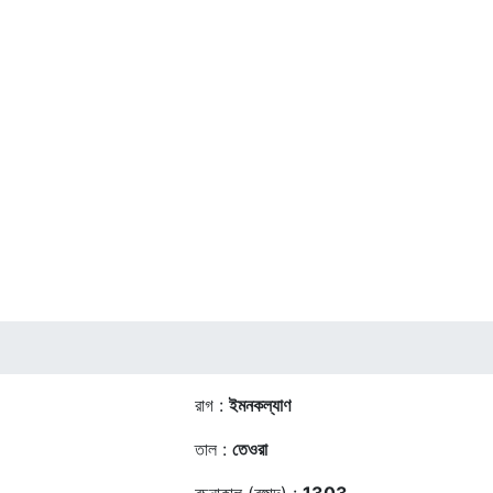
রাগ :
ইমনকল্যাণ
তাল :
তেওরা