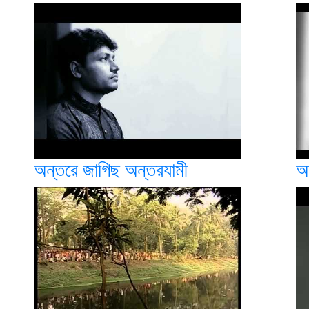
অন্তরে জাগিছ অন্তরযামী
অ