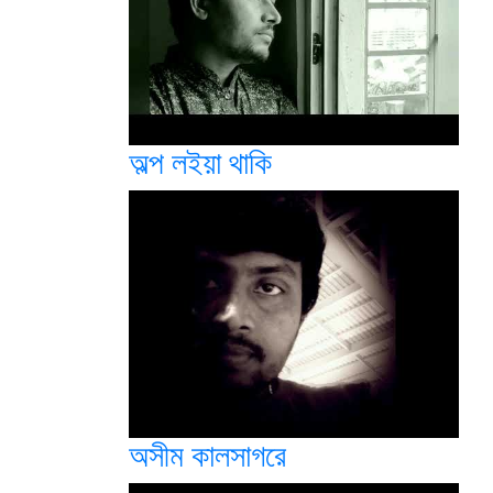
অল্প লইয়া থাকি
অসীম কালসাগরে