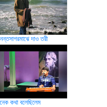
নন্তসাগরমাঝে দাও তরী
নেক কথা বলেছিলেম