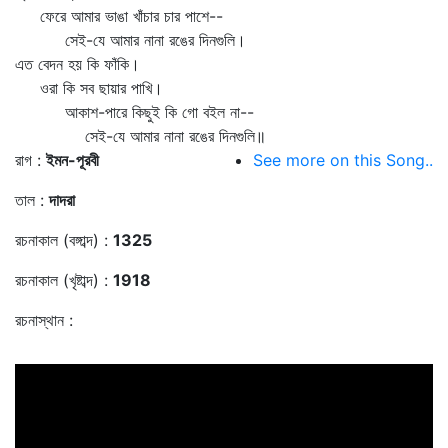
ফেরে আমার ভাঙা খাঁচার চার পাশে--
সেই-যে আমার নানা রঙের দিনগুলি।
এত বেদন হয় কি ফাঁকি।
ওরা কি সব ছায়ার পাখি।
আকাশ-পারে কিছুই কি গো বইল না--
সেই-যে আমার নানা রঙের দিনগুলি॥
রাগ :
ইমন-পূরবী
See more on this Song..
তাল :
দাদরা
রচনাকাল (বঙ্গাব্দ) :
1325
রচনাকাল (খৃষ্টাব্দ) :
1918
রচনাস্থান :