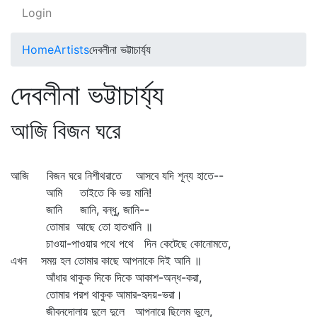
Login
Home
Artists
দেবলীনা ভট্টাচার্য্য
দেবলীনা ভট্টাচার্য্য
আজি বিজন ঘরে
আজি বিজন ঘরে নিশীথরাতে আসবে যদি শূন্য হাতে--
আমি তাইতে কি ভয় মানি!
জানি জানি, বন্ধু, জানি--
তোমার আছে তো হাতখানি ॥
চাওয়া-পাওয়ার পথে পথে দিন কেটেছে কোনোমতে,
এখন সময় হল তোমার কাছে আপনাকে দিই আনি ॥
আঁধার থাকুক দিকে দিকে আকাশ-অন্ধ-করা,
তোমার পরশ থাকুক আমার-হৃদয়-ভরা।
জীবনদোলায় দুলে দুলে আপনারে ছিলেম ভুলে,