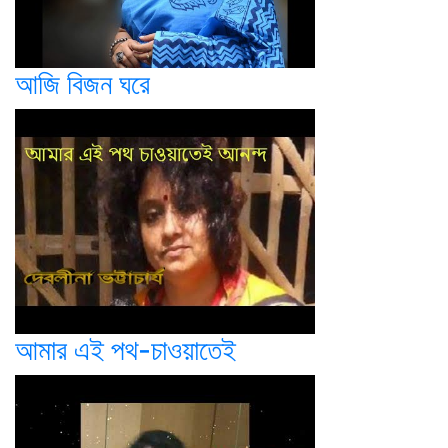
আজি বিজন ঘরে
আমার এই পথ-চাওয়াতেই