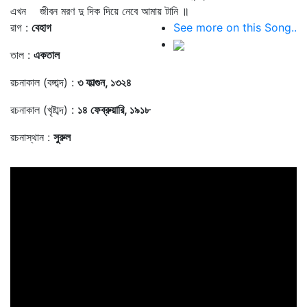
এখন জীবন মরণ দু দিক দিয়ে নেবে আমায় টানি ॥
রাগ :
বেহাগ
See more on this Song..
তাল :
একতাল
রচনাকাল (বঙ্গাব্দ) :
৩ ফাল্গুন, ১৩২৪
রচনাকাল (খৃষ্টাব্দ) :
১৪ ফেব্রুয়ারি, ১৯১৮
রচনাস্থান :
সুরুল