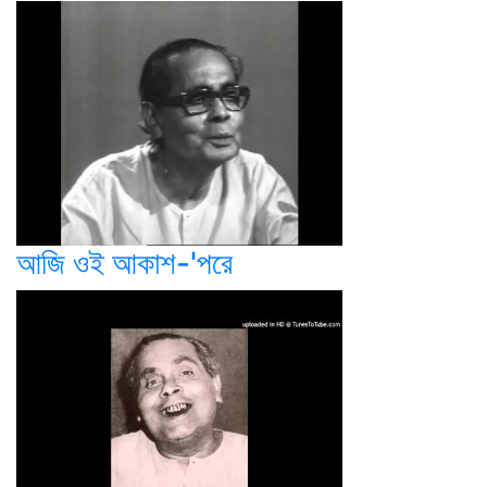
আজি ওই আকাশ-'পরে