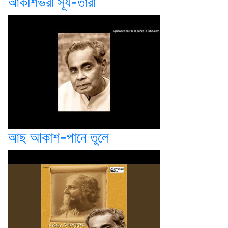
আকাশভরা সূর্য-তারা
আছ আকাশ-পানে তুলে