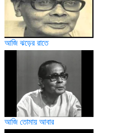
আজি ঝড়ের রাতে
আজি তোমায় আবার