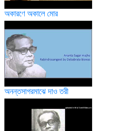
অকারণে অকালে মোর
অনন্তসাগরমাঝে দাও তরী