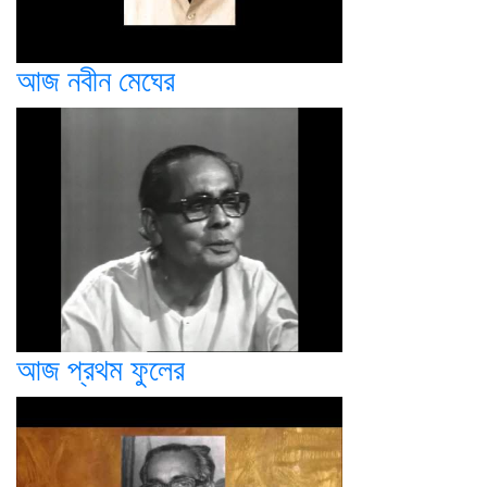
আজ নবীন মেঘের
আজ প্রথম ফুলের