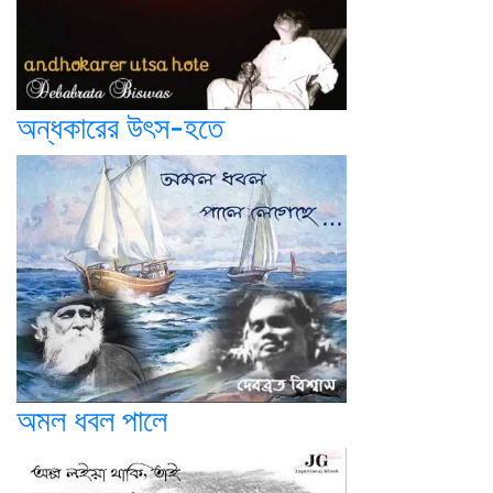
অন্ধকারের উৎস-হতে
অমল ধবল পালে