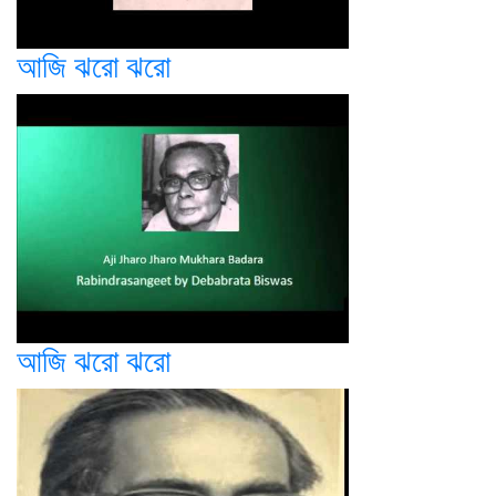
আজি ঝরো ঝরো
আজি ঝরো ঝরো