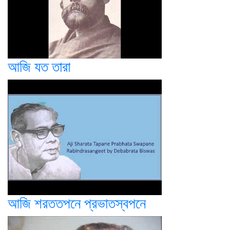
আজি যত তারা
আজি শরততপনে প্রভাতস্বপনে