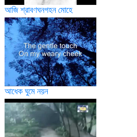
আজি শ্রাবণঘনগহন মোহে
আধেক ঘুমে নয়ন