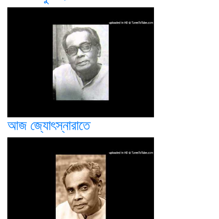
আজ জ্যোৎস্নারাতে