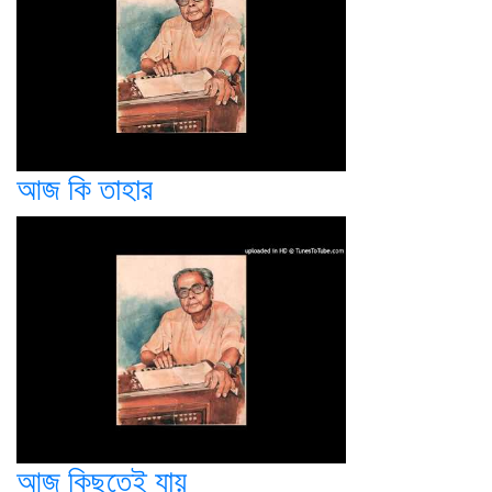
আজ কি তাহার
আজ কিছুতেই যায়