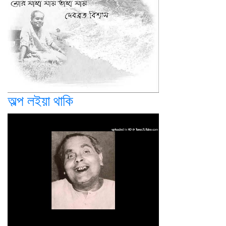
অল্প লইয়া থাকি