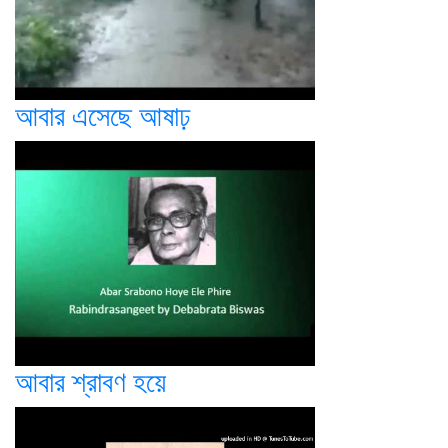
আবার এসেছে আষাঢ়
আবার শ্রাবণ হয়ে