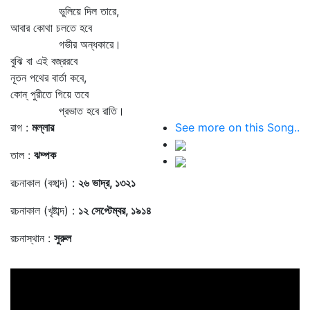
ভুলিয়ে দিল তারে,
আবার কোথা চলতে হবে
গভীর অন্ধকারে।
বুঝি বা এই বজ্ররবে
নূতন পথের বার্তা কবে,
কোন্‌ পুরীতে গিয়ে তবে
প্রভাত হবে রাতি।
রাগ :
মল্লার
See more on this Song..
তাল :
ঝম্পক
রচনাকাল (বঙ্গাব্দ) :
২৬ ভাদ্র, ১৩২১
রচনাকাল (খৃষ্টাব্দ) :
১২ সেপ্টেম্বর, ১৯১৪
রচনাস্থান :
সুরুল