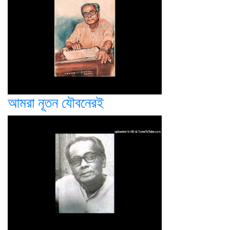
আমরা নূতন যৌবনেরই