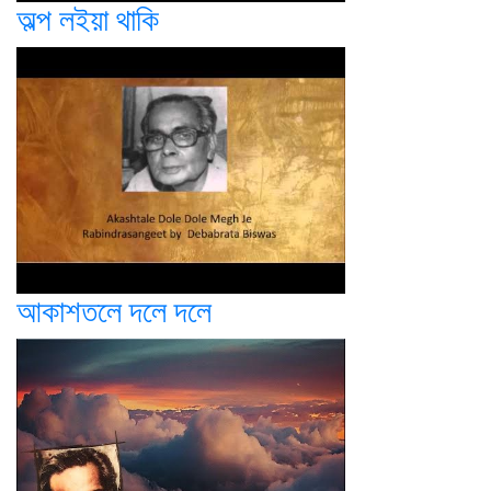
অল্প লইয়া থাকি
আকাশতলে দলে দলে