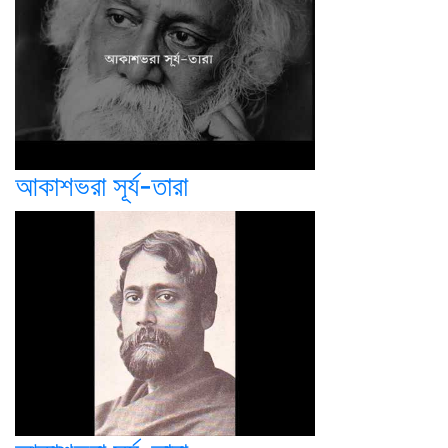
আকাশভরা সূর্য-তারা