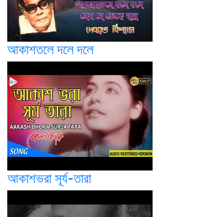
আকাশতলে দলে দলে
আকাশভরা সূর্য-তারা