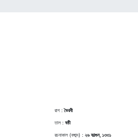
রাগ :
ভৈরবী
তাল :
ষষ্ঠী
রচনাকাল (বঙ্গাব্দ) :
২৬ ফাল্গুন, ১৩৩১