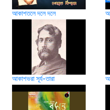
আকাশতলে দলে দলে
আ
আকাশভরা সূর্য-তারা
আ