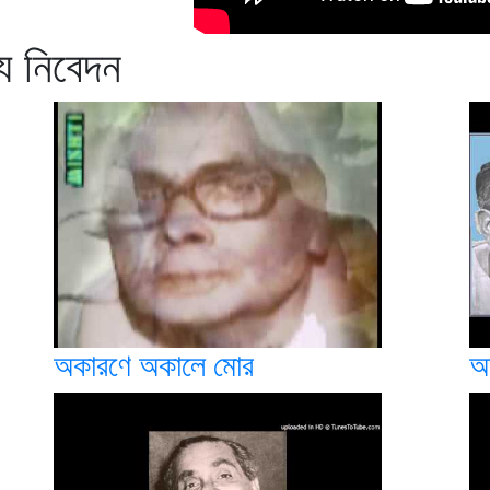
্য নিবেদন
অকারণে অকালে মোর
অ