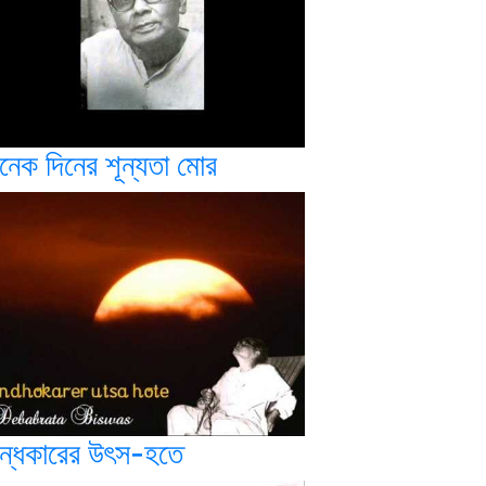
নেক দিনের শূন্যতা মোর
ন্ধকারের উৎস-হতে