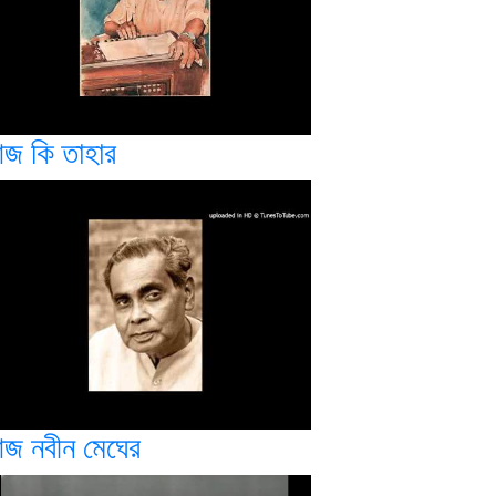
জ কি তাহার
জ নবীন মেঘের