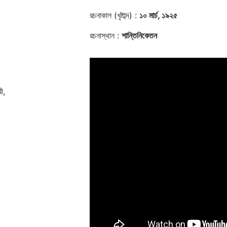
রচনাকাল (খৃষ্টাব্দ) :
১০ মার্চ, ১৯২৫
রচনাস্থান :
শান্তিনিকেতন
ী,