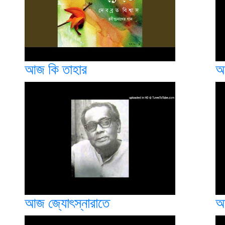
আজ কি তাহার
আ
আজ জ্যোৎস্নারাতে
আ