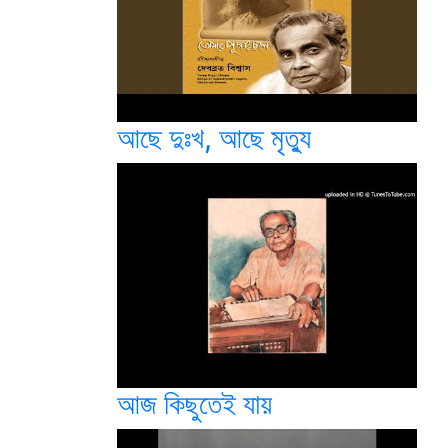
আছে দুঃখ, আছে মৃত্যু
আজ কিছুতেই যায়