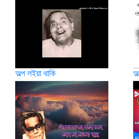
অল্প লইয়া থাকি
অল