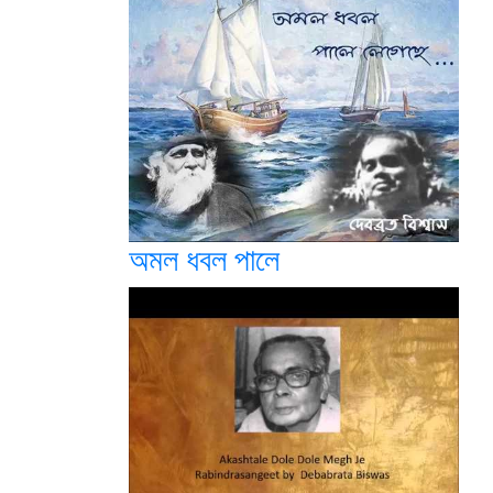
অমল ধবল পালে