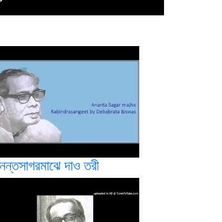
নন্তসাগরমাঝে দাও তরী