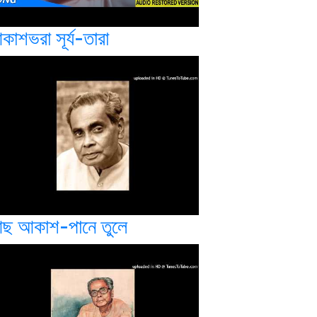
কাশভরা সূর্য-তারা
ছ আকাশ-পানে তুলে