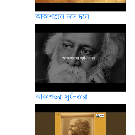
আকাশতলে দলে দলে
আকাশভরা সূর্য-তারা