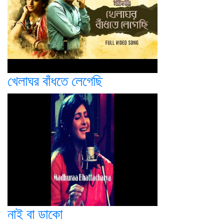
খেলাঘর বাঁধতে লেগেছি
নাই বা ডাকো