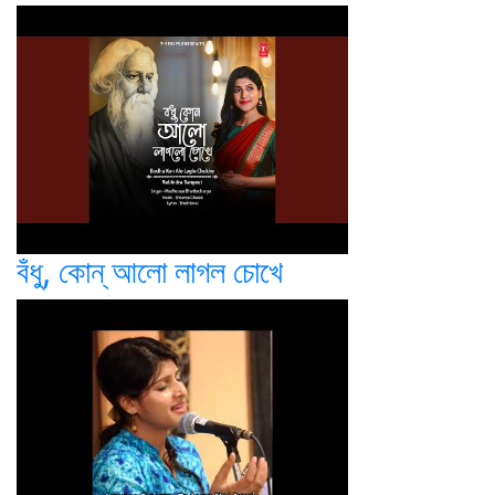
বঁধু, কোন্ আলো লাগল চোখে