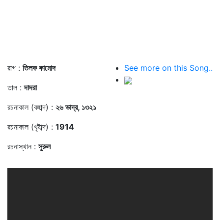
রাগ :
তিলক কামোদ
See more on this Song..
তাল :
দাদরা
রচনাকাল (বঙ্গাব্দ) :
২৬ ভাদ্র, ১৩২১
রচনাকাল (খৃষ্টাব্দ) :
1914
রচনাস্থান :
সুরুল