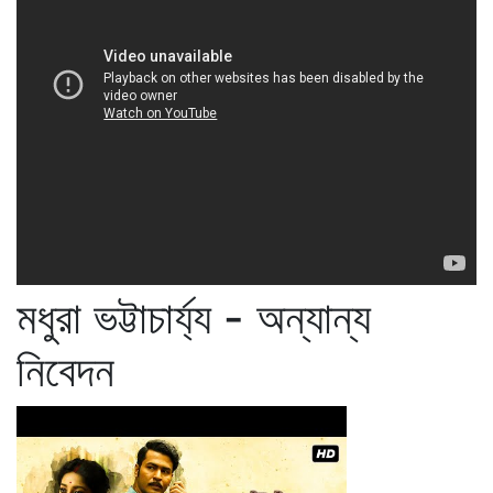
মধুরা ভট্টাচার্য্য - অন্যান্য
নিবেদন