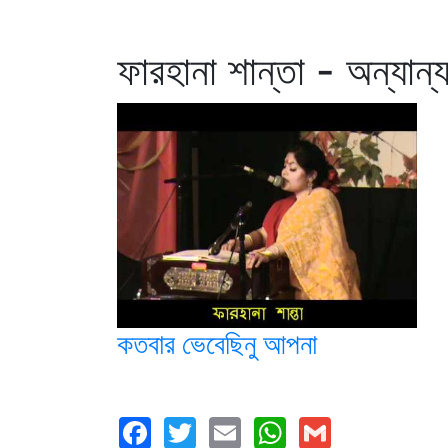
ফারহানা শান্তা - অন্যান্
কতবার ভেবেছিনু আপনা