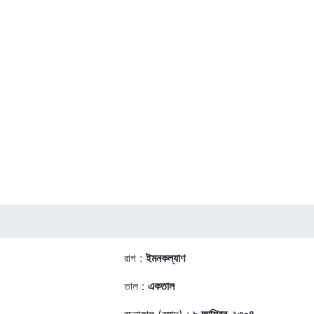
রাগ :
ইমনকল্যাণ
তাল :
একতাল