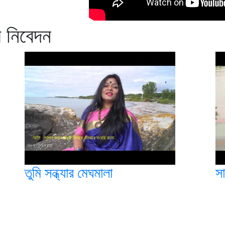
য নিবেদন
তুমি সন্ধ্যার মেঘমালা
স