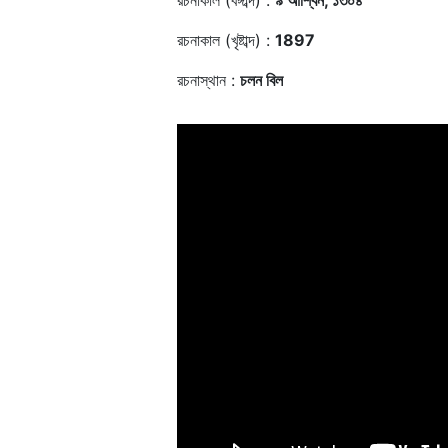
রচনাকাল (বঙ্গাব্দ) :
৯ আশ্বিন, ১৩০৪
রচনাকাল (খৃষ্টাব্দ) :
1897
রচনাস্থান :
চলন বিল