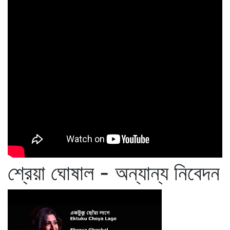
শ্রেয়া ঘোষাল - অন্যান্য নিবেদন