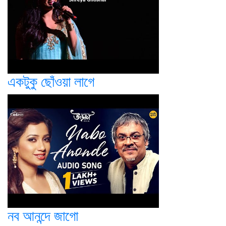
একটুকু ছোঁওয়া লাগে
নব আনন্দে জাগো