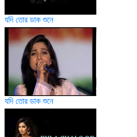
যদি তোর ডাক শুনে
যদি তোর ডাক শুনে