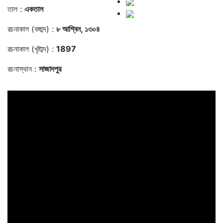
তাল :
একতাল
রচনাকাল (বঙ্গাব্দ) :
৮ আশ্বিন, ১৩০৪
রচনাকাল (খৃষ্টাব্দ) :
1897
রচনাস্থান :
সাজাদপুর