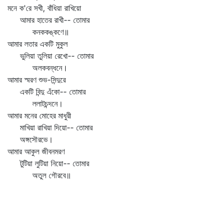
মনে ক'রে সখী, বাঁধিয়া রাখিয়ো
আমার হাতের রাখী-- তোমার
কনককঙ্কণে॥
আমার লতার একটি মুকুল
ভুলিয়া তুলিয়া রেখো-- তোমার
অলকবন্ধনে।
আমার স্মরণ শুভ-সিন্দুরে
একটি বিন্দু এঁকো-- তোমার
ললাটচন্দনে।
আমার মনের মোহের মাধুরী
মাখিয়া রাখিয়া দিয়ো-- তোমার
অঙ্গসৌরভে।
আমার আকুল জীবনমরণ
টুটিয়া লুটিয়া নিয়ো-- তোমার
অতুল গৌরবে॥