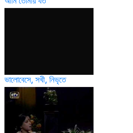
আমি তোমায় যত
ভালোবেসে, সখী, নিভৃতে