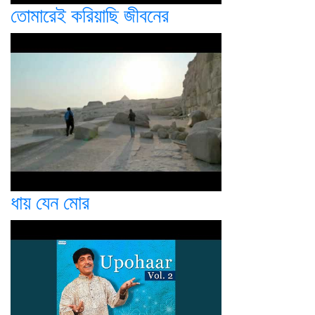
তোমারেই করিয়াছি জীবনের
ধায় যেন মোর