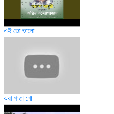
এই তো ভালো
ঝরা পাতা গো