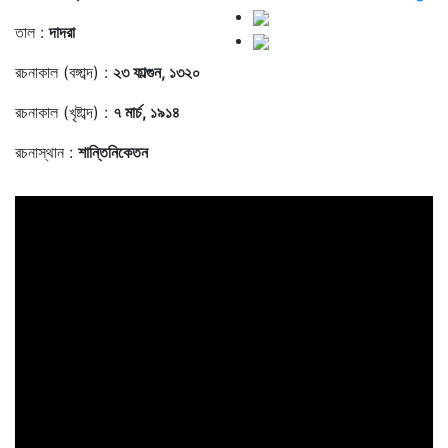
তাল :
দাদরা
রচনাকাল (বঙ্গাব্দ) :
২৩ ফাল্গুন, ১৩২০
রচনাকাল (খৃষ্টাব্দ) :
৭ মার্চ, ১৯১৪
রচনাস্থান :
শান্তিনিকেতন