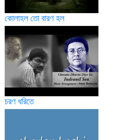
কোলাহল তো বারণ হল
চরণ ধরিতে