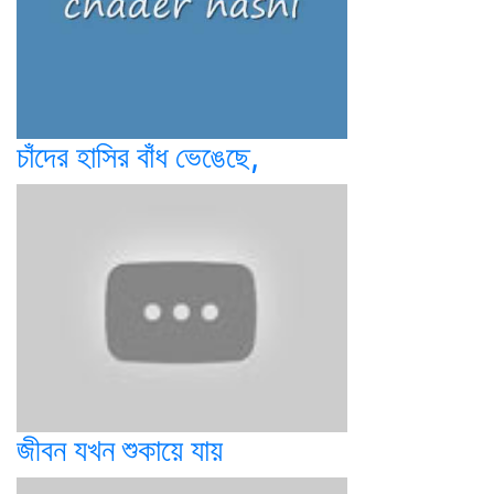
চাঁদের হাসির বাঁধ ভেঙেছে,
জীবন যখন শুকায়ে যায়