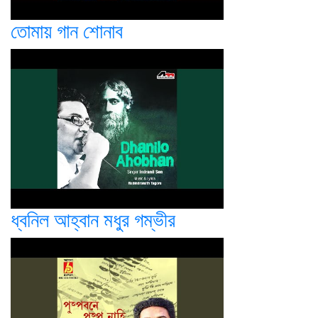
তোমায় গান শোনাব
ধ্বনিল আহ্বান মধুর গম্ভীর