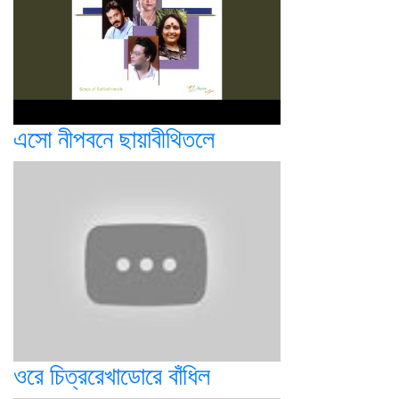
এসো নীপবনে ছায়াবীথিতলে
ওরে চিত্ররেখাডোরে বাঁধিল