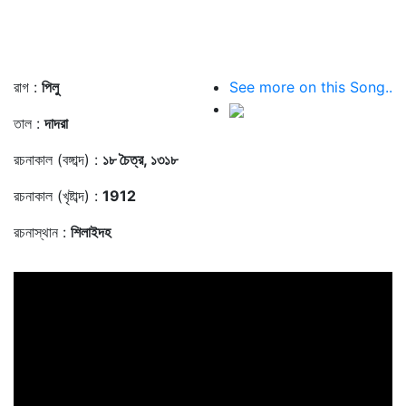
রাগ :
পিলু
See more on this Song..
তাল :
দাদরা
রচনাকাল (বঙ্গাব্দ) :
১৮ চৈত্র, ১৩১৮
রচনাকাল (খৃষ্টাব্দ) :
1912
রচনাস্থান :
শিলাইদহ