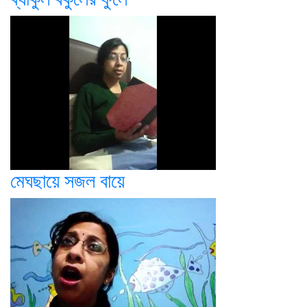
মেঘছায়ে সজল বায়ে