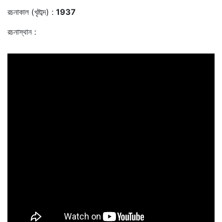
রচনাকাল (খৃষ্টাব্দ) :
1937
রচনাস্থান :