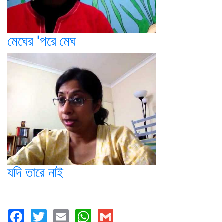
মেঘের 'পরে মেঘ
যদি তারে নাই