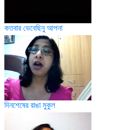
কতবার ভেবেছিনু আপনা
দিনশেষের রাঙা মুকুল