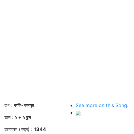
রাগ :
কাফি-কানাড়া
See more on this Song..
তাল :
২ + ২ ছন্দ
রচনাকাল (বঙ্গাব্দ) :
1344