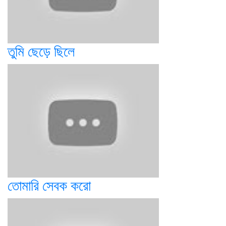
তুমি ছেড়ে ছিলে
তোমারি সেবক করো