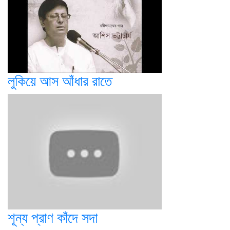
লুকিয়ে আস আঁধার রাতে
শূন্য প্রাণ কাঁদে সদা