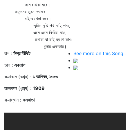
আমার একা ঘরে।
আনন্দময় ভুবন তোমার
বাইরে খেলা করে।
তুমিও বুঝি পথ নাহি পাও,
এসে এসে ফিরিয়া যাও,
রাখতে যা চাই রয় না তাও
ধুলায় একাকার।
রাগ :
মিশ্র ঝিঁঝিট
See more on this Song..
তাল :
একতাল
রচনাকাল (বঙ্গাব্দ) :
১ আশ্বিন, ১৩১৬
রচনাকাল (খৃষ্টাব্দ) :
1909
রচনাস্থান :
কলকাতা