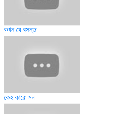
কখন যে বসন্ত
কেহ কারো মন