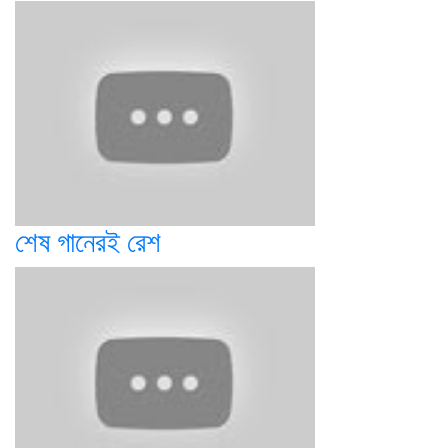
শেষ গানেরই রেশ