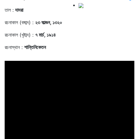
তাল :
দাদরা
রচনাকাল (বঙ্গাব্দ) :
২৩ ফাল্গুন, ১৩২০
রচনাকাল (খৃষ্টাব্দ) :
৭ মার্চ, ১৯১৪
রচনাস্থান :
শান্তিনিকেতন