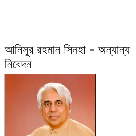
আনিসুর রহমান সিনহা - অন্যান্য
নিবেদন