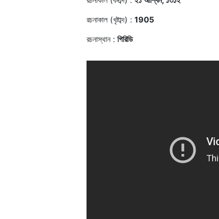
রচনাকাল (বঙ্গাব্দ) :
২১ আশ্বিন, ১৩১২
রচনাকাল (খৃষ্টাব্দ) :
1905
রচনাস্থান :
গিরিডি