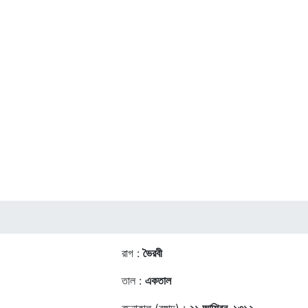
রাগ :
ভৈরবী
তাল :
একতাল