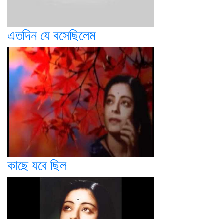
এতদিন যে বসেছিলেম
কাছে যবে ছিল