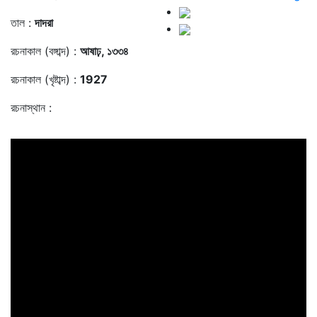
তাল :
দাদরা
রচনাকাল (বঙ্গাব্দ) :
আষাঢ়, ১৩৩৪
রচনাকাল (খৃষ্টাব্দ) :
1927
রচনাস্থান :