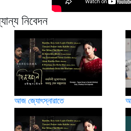
যান্য নিবেদন
আজ জ্যোৎস্নারাতে
আ