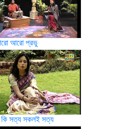
রো আরো প্রভু
 কি সত্য সকলই সত্য