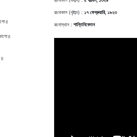
রচনাকাল (বঙ্গাব্দ) :
৫ ফাল্গুন, ১৩২৯
রচনাকাল (খৃষ্টাব্দ) :
১৭ ফেব্রুয়ারি, ১৯২৩
জাগো॥
রচনাস্থান :
শান্তিনিকেতন
 জাগো॥
ো॥