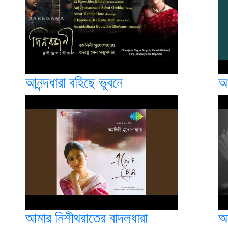
আনন্দধারা বহিছে ভুবনে
আন
আমার নিশীথরাতের বাদলধারা
আ