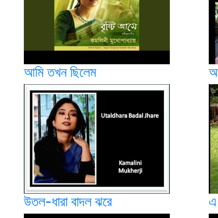
আমি তখন ছিলেম
আ
উতল-ধারা বাদল ঝরে
এ