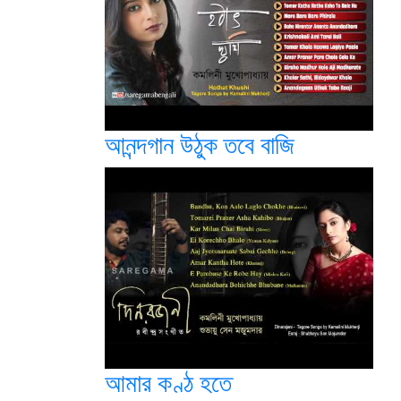
আনন্দগান উঠুক তবে বাজি
আমার কণ্ঠ হতে