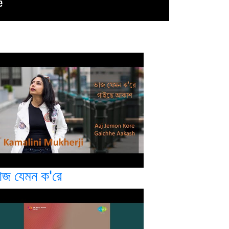
জ যেমন ক'রে