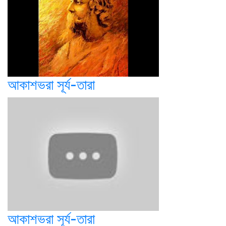
আকাশভরা সূর্য-তারা
আকাশভরা সূর্য-তারা