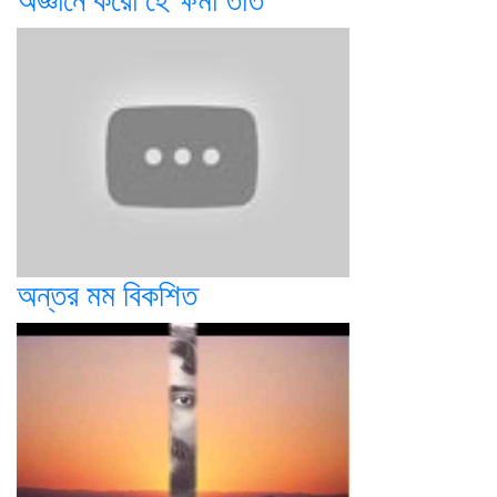
অজ্ঞানে করো হে ক্ষমা তাত
অন্তর মম বিকশিত