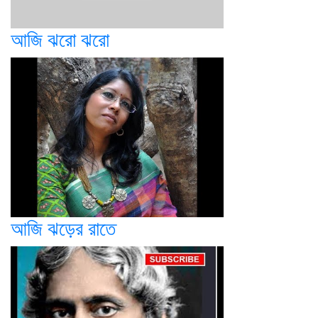
আজি ঝরো ঝরো
আজি ঝড়ের রাতে