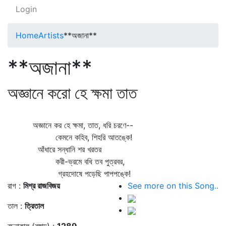
Login
Home
Artists
**অজানা**
**অজানা**
অজ্ঞানে করো হে ক্ষমা তাত
অজ্ঞানে কর হে ক্ষমা, তাত, ধরি চরণে--
কেমনে কহিব, শিহরি আতঙ্কে!
আঁধারে সন্ধানি শর খরতর
করী-ভ্রমে বধি তব পুত্রবর,
গ্রহদোষে পড়েছি পাপপঙ্কে!
রাগ :
মিশ্র রাজবিজয়
See more on this Song..
তাল :
ত্রিতাল