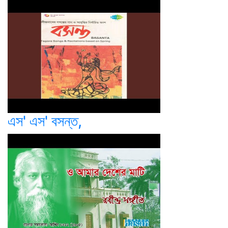
এস' এস' বসন্ত,