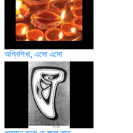
অগ্নিশিখা, এসো এসো