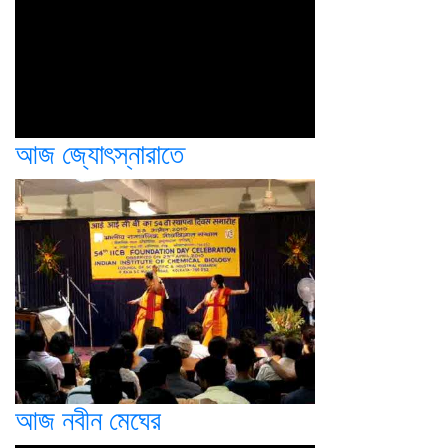
আজ জ্যোৎস্নারাতে
আজ নবীন মেঘের