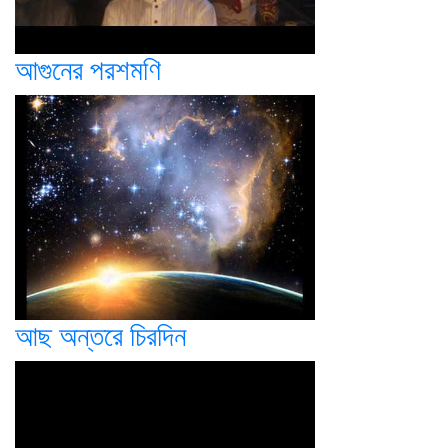
আগুনের পরশমণি
আছ অন্তরে চিরদিন