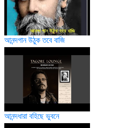
আনন্দগান উঠুক তবে বাজি
আনন্দধারা বহিছে ভুবনে