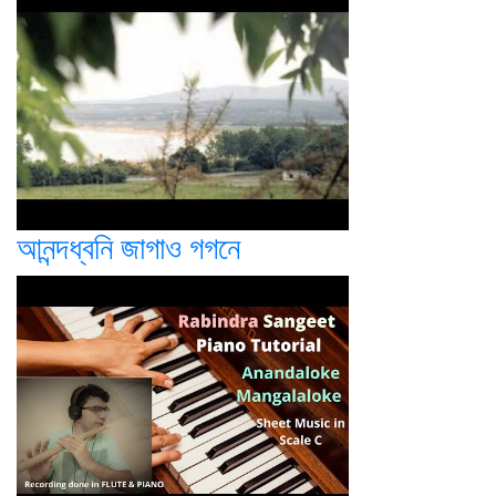
আনন্দধ্বনি জাগাও গগনে