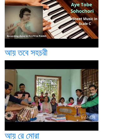
আয় তবে সহচরী
আয় রে মোরা