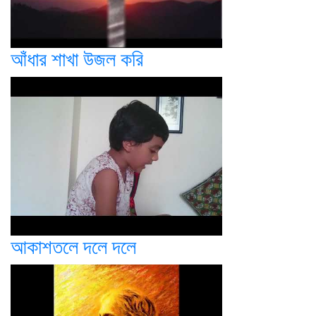
আঁধার শাখা উজল করি
আকাশতলে দলে দলে