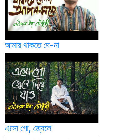
আমায় থাকতে দে-না
এসো গো, জ্বেলে