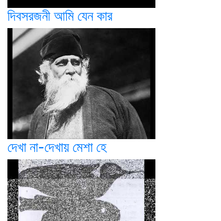
দিবসরজনী আমি যেন কার
দেখা না-দেখায় মেশা হে