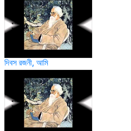
দিবস রজনী, আমি