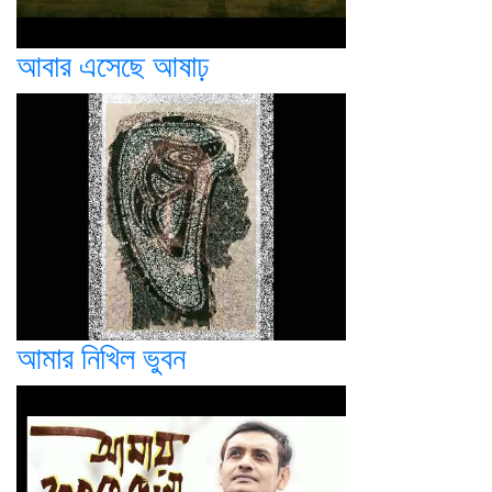
আবার এসেছে আষাঢ়
আমার নিখিল ভুবন