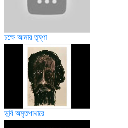
চক্ষে আমার তৃষ্ণা
ডুবি অমৃতপাথারে