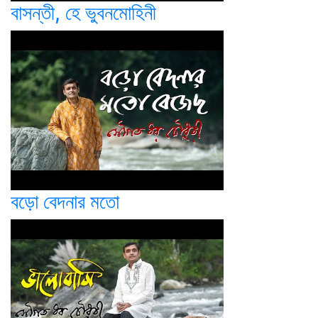
বাসন্তী, হে ভুবনমোহিনী
বড়ো বেদনার মতো