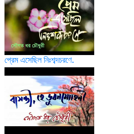
প্রেম এসেছিল নিঃশব্দচরণে.