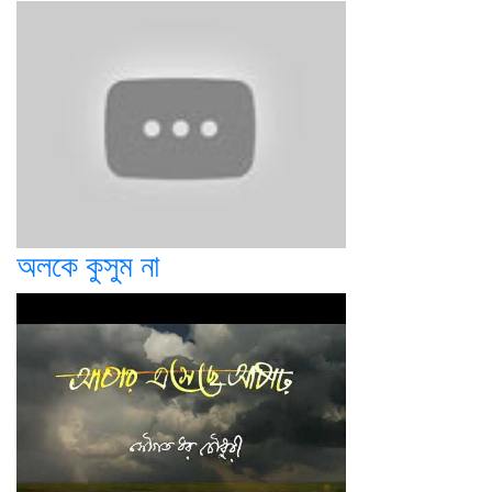
অলকে কুসুম না