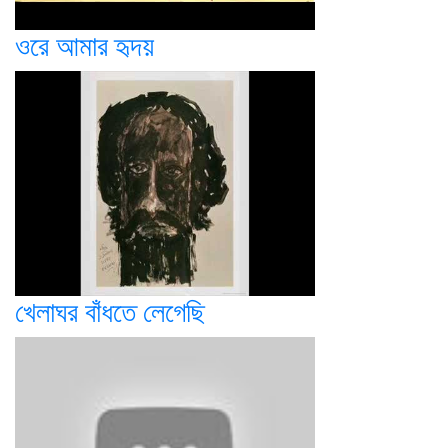
ওরে আমার হৃদয়
খেলাঘর বাঁধতে লেগেছি