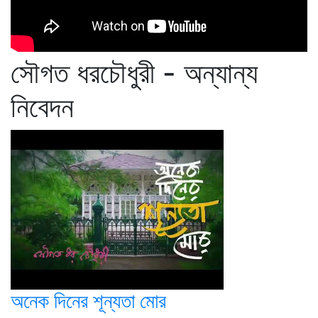
সৌগত ধরচৌধুরী - অন্যান্য
নিবেদন
অনেক দিনের শূন্যতা মোর