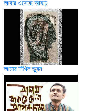
আবার এসেছে আষাঢ়
আমার নিখিল ভুবন