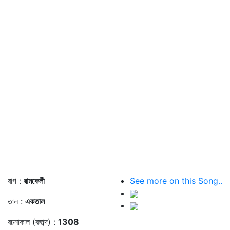
রাগ :
রামকেলী
See more on this Song..
তাল :
একতাল
রচনাকাল (বঙ্গাব্দ) :
1308