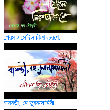
প্রেম এসেছিল নিঃশব্দচরণে.
বাসন্তী, হে ভুবনমোহিনী