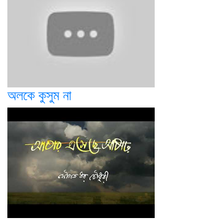
অলকে কুসুম না