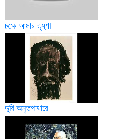
চক্ষে আমার তৃষ্ণা
ডুবি অমৃতপাথারে