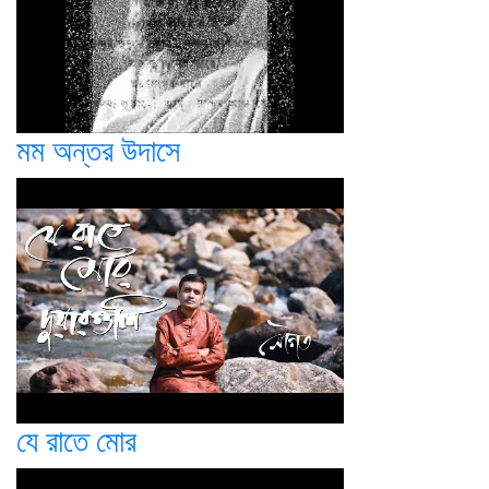
মম অন্তর উদাসে
যে রাতে মোর