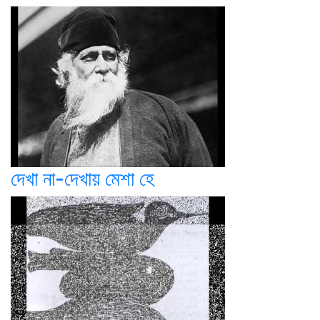
দেখা না-দেখায় মেশা হে