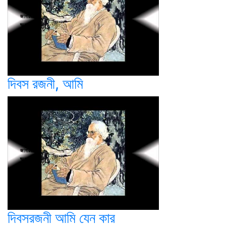
দিবস রজনী, আমি
দিবসরজনী আমি যেন কার