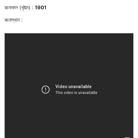
রচনাকাল (খৃষ্টাব্দ) :
1901
রচনাস্থান :