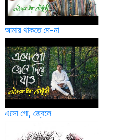
আমায় থাকতে দে-না
এসো গো, জ্বেলে