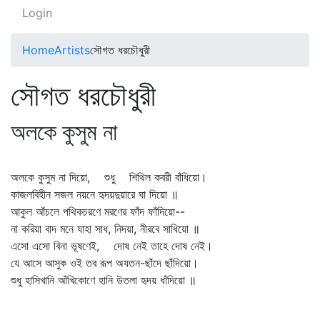
Login
Home
Artists
সৌগত ধরচৌধুরী
সৌগত ধরচৌধুরী
অলকে কুসুম না
অলকে কুসুম না দিয়ো, শুধু শিথিল কবরী বাঁধিয়ো।
কাজলবিহীন সজল নয়নে হৃদয়দুয়ারে ঘা দিয়ো ॥
আকুল আঁচলে পথিকচরণে মরণের ফাঁদ ফাঁদিয়ো--
না করিয়া বাদ মনে যাহা সাধ, নিদয়া, নীরবে সাধিয়ো ॥
এসো এসো বিনা ভূষণেই, দোষ নেই তাহে দোষ নেই।
যে আসে আসুক ওই তব রূপ অযতন-ছাঁদে ছাঁদিয়ো।
শুধু হাসিখানি আঁখিকোণে হানি উতলা হৃদয় ধাঁদিয়ো ॥