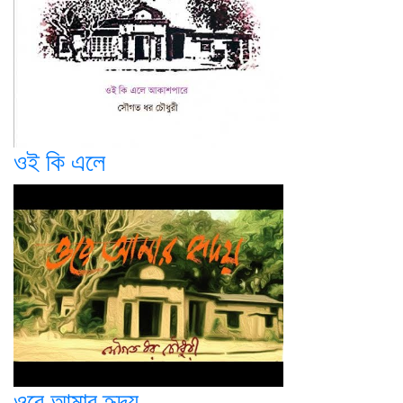
ওই কি এলে
ওরে আমার হৃদয়