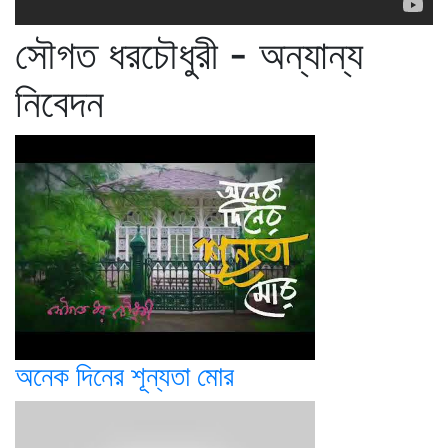
সৌগত ধরচৌধুরী - অন্যান্য
নিবেদন
অনেক দিনের শূন্যতা মোর