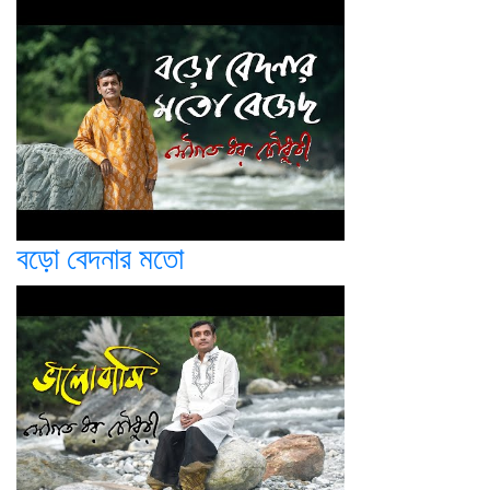
বড়ো বেদনার মতো