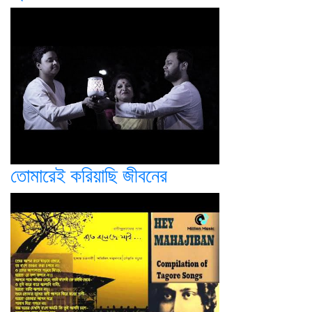
তোমারেই করিয়াছি জীবনের