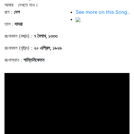
আমায় দেখতে দাও।
রাগ :
দেশ
See more on this Song..
তাল :
দাদরা
রচনাকাল (বঙ্গাব্দ) :
৭ বৈশাখ, ১৩৩৩
রচনাকাল (খৃষ্টাব্দ) :
২০ এপ্রিল, ১৯২৬
রচনাস্থান :
শান্তিনিকেতন