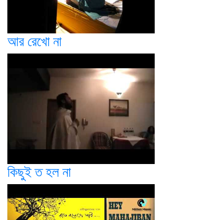
আর রেখো না
কিছুই ত হল না