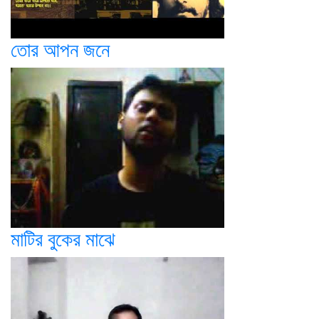
তোর আপন জনে
মাটির বুকের মাঝে