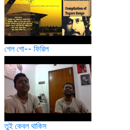
গেল গো-- ফিরিল
তুই কেবল থাকিস