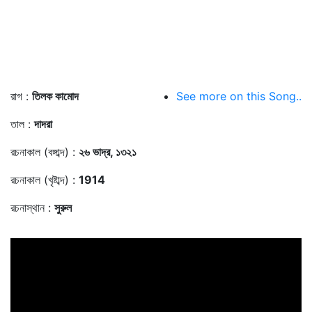
রাগ :
তিলক কামোদ
See more on this Song..
তাল :
দাদরা
রচনাকাল (বঙ্গাব্দ) :
২৬ ভাদ্র, ১৩২১
রচনাকাল (খৃষ্টাব্দ) :
1914
রচনাস্থান :
সুরুল