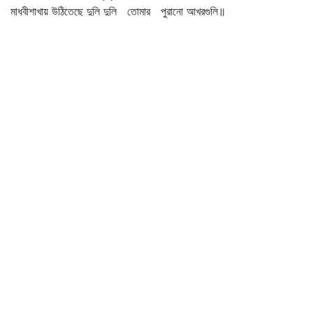
মাধবীশাখায় উঠিতেছে দুলি দুলি তোমার পুরানো আখরগুলি॥