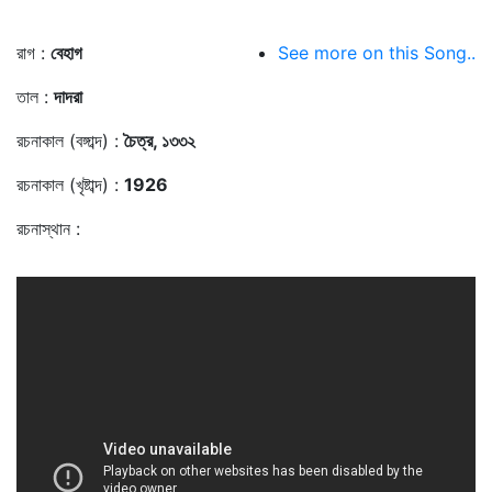
রাগ :
বেহাগ
See more on this Song..
তাল :
দাদরা
রচনাকাল (বঙ্গাব্দ) :
চৈত্র, ১৩৩২
রচনাকাল (খৃষ্টাব্দ) :
1926
রচনাস্থান :