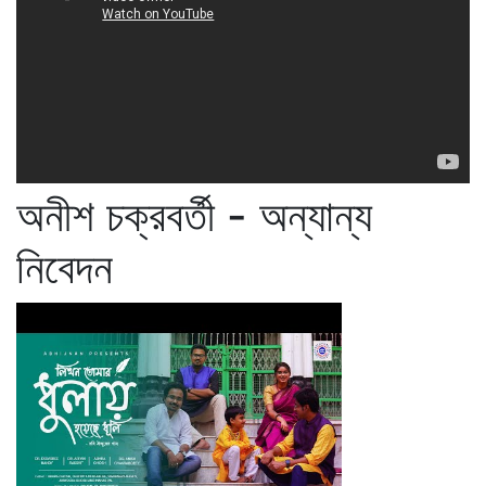
অনীশ চক্রবর্তী - অন্যান্য
নিবেদন