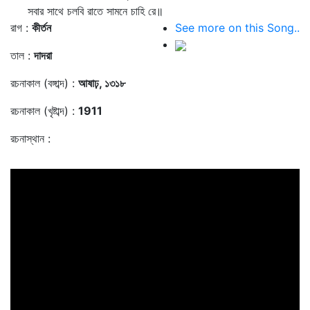
সবার সাথে চলবি রাতে সামনে চাহি রে॥
রাগ :
কীর্তন
See more on this Song..
তাল :
দাদরা
রচনাকাল (বঙ্গাব্দ) :
আষাঢ়, ১৩১৮
রচনাকাল (খৃষ্টাব্দ) :
1911
রচনাস্থান :