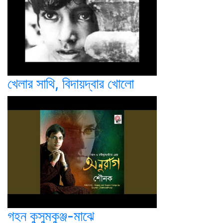
খেলার সাথি, বিদায়দ্বার খোলো
গহন কুসুমকুঞ্জ-মাঝে