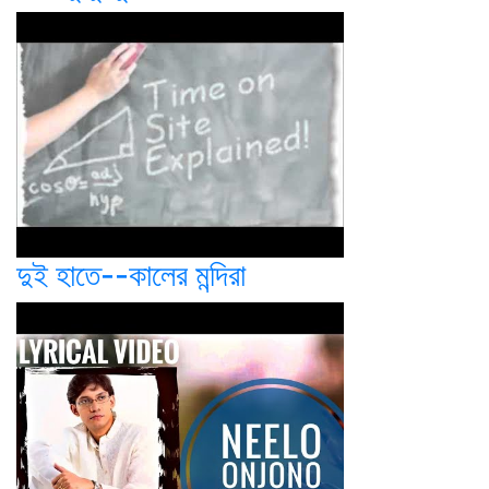
দুই হাতে--কালের মন্দিরা