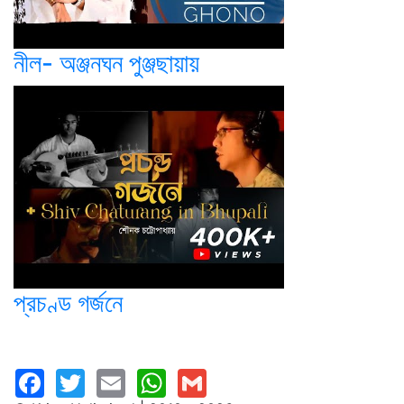
নীল- অঞ্জনঘন পুঞ্জছায়ায়
প্রচণ্ড গর্জনে