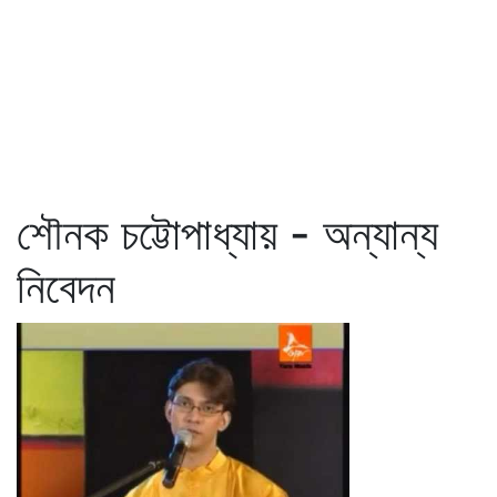
শৌনক চট্টোপাধ্যায় - অন্যান্য
নিবেদন