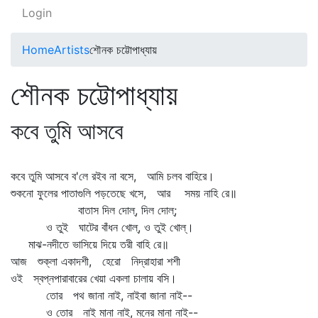
Login
Home
Artists
শৌনক চট্টোপাধ্যায়
শৌনক চট্টোপাধ্যায়
কবে তুমি আসবে
কবে তুমি আসবে ব'লে রইব না বসে, আমি চলব বাহিরে।
শুকনো ফুলের পাতাগুলি পড়তেছে খসে, আর সময় নাহি রে॥
বাতাস দিল দোল্‌, দিল দোল্‌;
ও তুই ঘাটের বাঁধন খোল্‌, ও তুই খোল্‌।
মাঝ-নদীতে ভাসিয়ে দিয়ে তরী বাহি রে॥
আজ শুক্লা একাদশী, হেরো নিদ্রাহারা শশী
ওই স্বপ্নপারাবারের খেয়া একলা চালায় বসি।
তোর পথ জানা নাই, নাইবা জানা নাই--
ও তোর নাই মানা নাই, মনের মানা নাই--