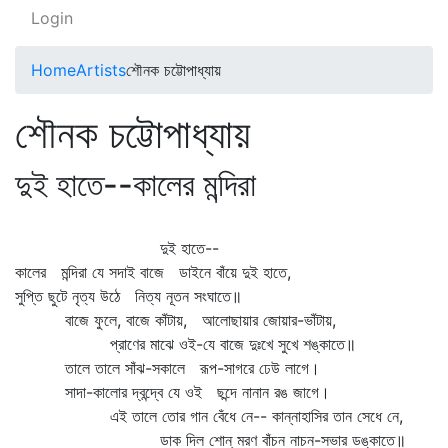
Login
Home
Artists
শৌনক চট্টোপাধ্যায়
শৌনক চট্টোপাধ্যায়
দুই হাতে--কালের মন্দিরা
দুই হাতে--
কালের মন্দিরা যে সদাই বাজে ডাইনে বাঁয়ে দুই হাতে,
সুপ্তি ছুটে নৃত্য উঠে নিত্য নূতন সংঘাতে॥
বাজে ফুলে, বাজে কাঁটায়, আলোছায়ার জোয়ার-ভাঁটায়,
প্রাণের মাঝে ওই-যে বাজে দুঃখে সুখে শঙ্কাতে॥
তালে তালে সাঁঝ-সকালে রূপ-সাগরে ঢেউ লাগে।
সাদা-কালোর দ্বন্দ্বে যে ওই ছন্দে নানান রঙ জাগে।
এই তালে তোর গান বেঁধে নে-- কান্নাহাসির তান সেধে নে,
ডাক দিল শোন্‌ মরণ বাঁচন নাচন-সভার ডঙ্কাতে॥