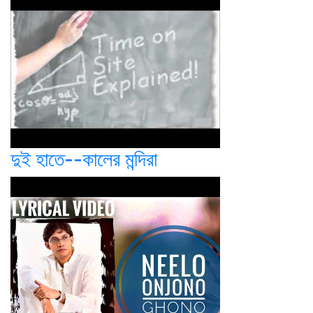
দুই হাতে--কালের মন্দিরা