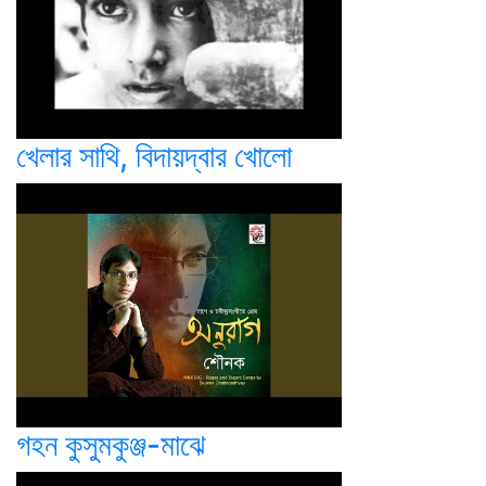
খেলার সাথি, বিদায়দ্বার খোলো
গহন কুসুমকুঞ্জ-মাঝে