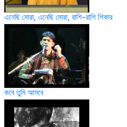
এনেছি মোরা, এনেছি মোরা, রাশি-রাশি শিকার
কবে তুমি আসবে