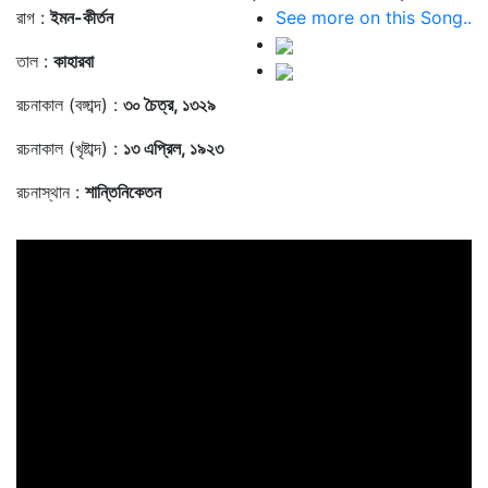
রাগ :
ইমন-কীর্তন
See more on this Song..
তাল :
কাহারবা
রচনাকাল (বঙ্গাব্দ) :
৩০ চৈত্র, ১৩২৯
রচনাকাল (খৃষ্টাব্দ) :
১৩ এপ্রিল, ১৯২৩
রচনাস্থান :
শান্তিনিকেতন