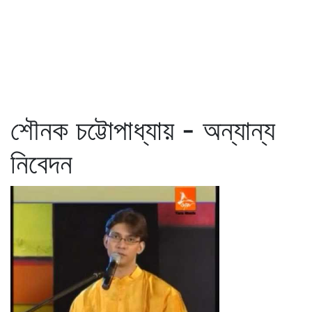
শৌনক চট্টোপাধ্যায় - অন্যান্য
নিবেদন