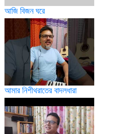
আজি বিজন ঘরে
আমার নিশীথরাতের বাদলধারা