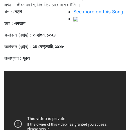
এখন জীবন মরণ দু দিক দিয়ে নেবে আমায় টানি ॥
রাগ :
বেহাগ
See more on this Song..
তাল :
একতাল
রচনাকাল (বঙ্গাব্দ) :
৩ ফাল্গুন, ১৩২৪
রচনাকাল (খৃষ্টাব্দ) :
১৪ ফেব্রুয়ারি, ১৯১৮
রচনাস্থান :
সুরুল