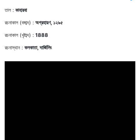
তাল :
কাহারবা
রচনাকাল (বঙ্গাব্দ) :
অগ্রহায়ণ, ১২৯৫
রচনাকাল (খৃষ্টাব্দ) :
1888
রচনাস্থান :
কলকাতা, দার্জিলিং