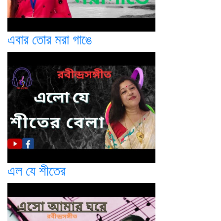
এবার তোর মরা গাঙে
এল যে শীতের