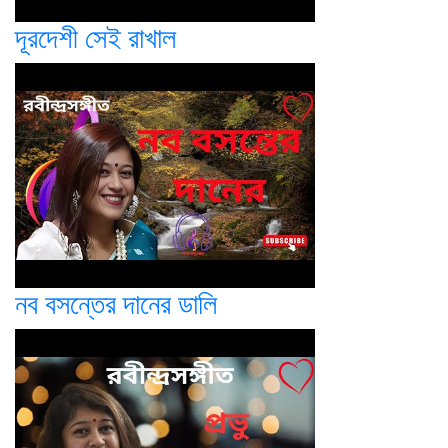
দূরদেশী সেই রাখাল
নব বসন্তের দানের ডালি