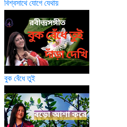
বিশ্বসাথে যোগে যেথায়
বুক বেঁধে তুই