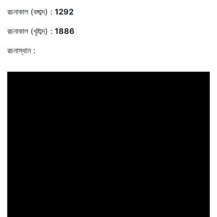
রচনাকাল (বঙ্গাব্দ) :
1292
রচনাকাল (খৃষ্টাব্দ) :
1886
রচনাস্থান :