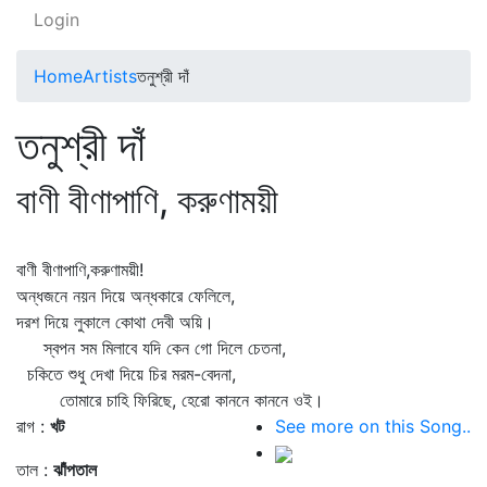
Login
Home
Artists
তনুশ্রী দাঁ
তনুশ্রী দাঁ
বাণী বীণাপাণি, করুণাময়ী
বাণী বীণাপাণি,করুণাময়ী!
অন্ধজনে নয়ন দিয়ে অন্ধকারে ফেলিলে,
দরশ দিয়ে লুকালে কোথা দেবী অয়ি।
স্বপন সম মিলাবে যদি কেন গো দিলে চেতনা,
চকিতে শুধু দেখা দিয়ে চির মরম-বেদনা,
তোমারে চাহি ফিরিছে, হেরো কাননে কাননে ওই।
রাগ :
খট
See more on this Song..
তাল :
ঝাঁপতাল