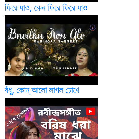
ফিরে যাও, কেন ফিরে ফিরে যাও
বঁধু, কোন্ আলো লাগল চোখে