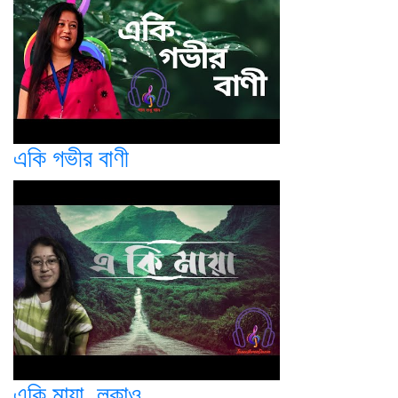
একি গভীর বাণী
একি মায়া, লুকাও