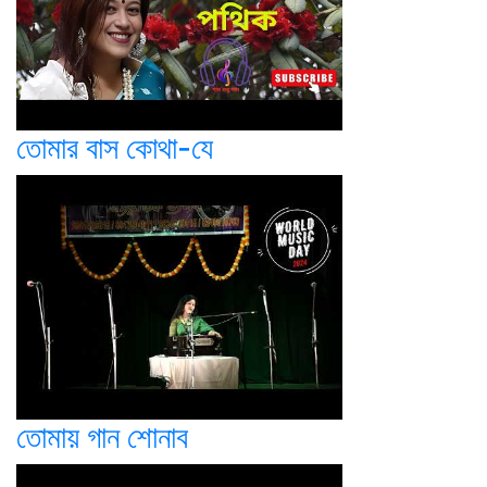
তোমার বাস কোথা-যে
তোমায় গান শোনাব