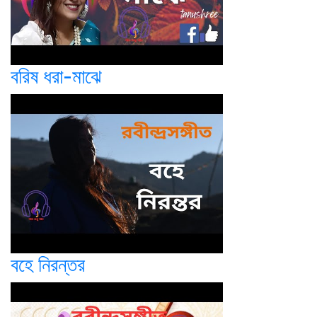
বরিষ ধরা-মাঝে
বহে নিরন্তর