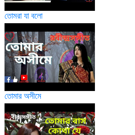
তোমরা যা বলো
তোমার অসীমে