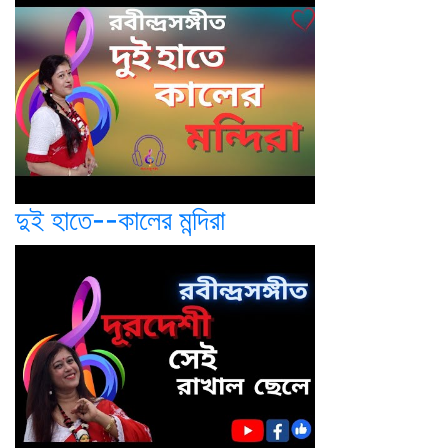
দুই হাতে--কালের মন্দিরা