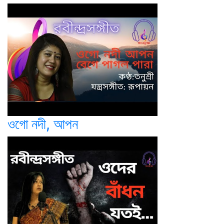
ওগো নদী, আপন