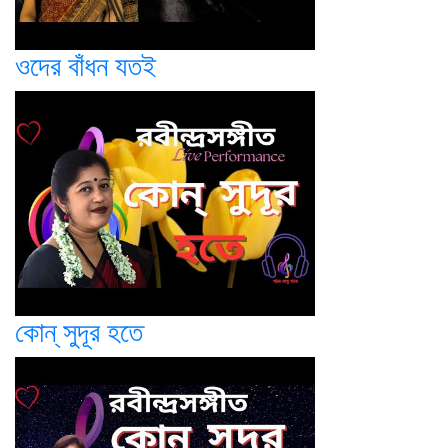
ওদের বাঁধন যতই
কোন্ সুদূর হতে