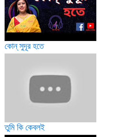
কোন্ সুদূর হতে
তুমি কি কেবলই