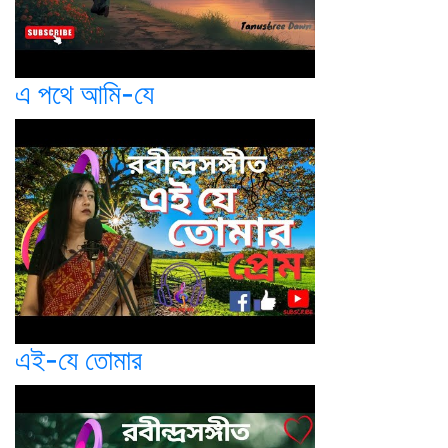
এ পথে আমি-যে
এই-যে তোমার