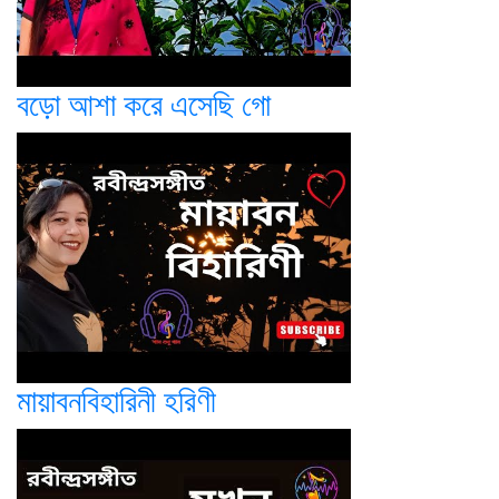
বড়ো আশা করে এসেছি গো
মায়াবনবিহারিনী হরিণী