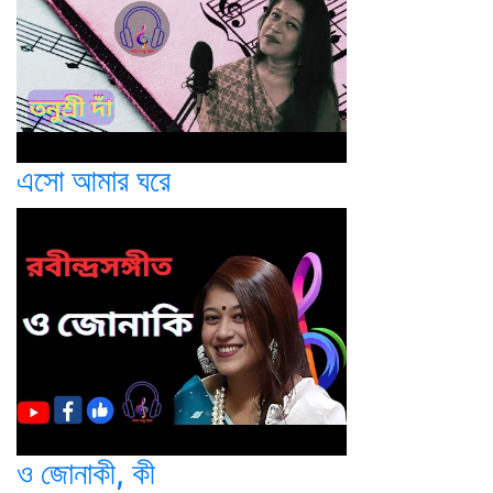
এসো আমার ঘরে
ও জোনাকী, কী