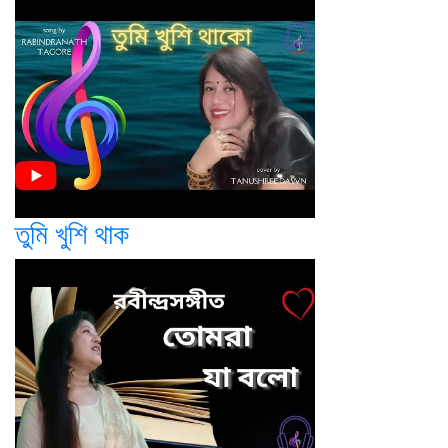
তুমি খুশি থাক