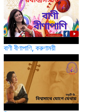
বাণী বীণাপাণি, করুণাময়ী