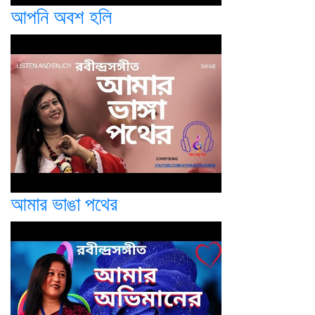
আপনি অবশ হলি
আমার ভাঙা পথের