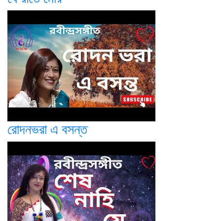
রোদনভরা এ বসন্ত