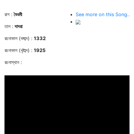
রাগ :
ভৈরবী
See more on this Song..
তাল :
দাদরা
রচনাকাল (বঙ্গাব্দ) :
1332
রচনাকাল (খৃষ্টাব্দ) :
1925
রচনাস্থান :