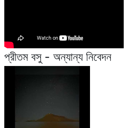
প্রীতম বসু - অন্যান্য নিবেদন