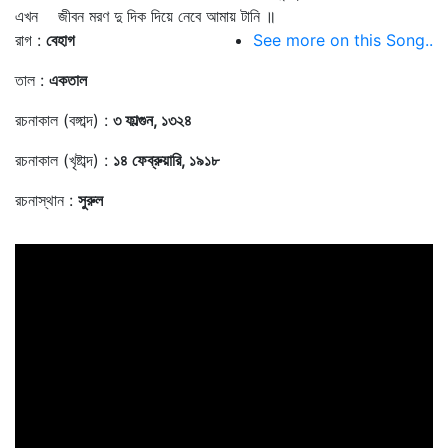
এখন জীবন মরণ দু দিক দিয়ে নেবে আমায় টানি ॥
রাগ :
বেহাগ
See more on this Song..
তাল :
একতাল
রচনাকাল (বঙ্গাব্দ) :
৩ ফাল্গুন, ১৩২৪
রচনাকাল (খৃষ্টাব্দ) :
১৪ ফেব্রুয়ারি, ১৯১৮
রচনাস্থান :
সুরুল