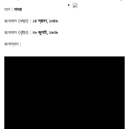
তাল :
দাদরা
রচনাকাল (বঙ্গাব্দ) :
১৪ শ্রাবণ, ১৩৪৬
রচনাকাল (খৃষ্টাব্দ) :
৩০ জুলাই, ১৯৩৯
রচনাস্থান :