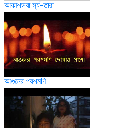
আকাশভরা সূর্য-তারা
আগুনের পরশমণি