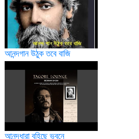
আনন্দগান উঠুক তবে বাজি
আনন্দধারা বহিছে ভুবনে