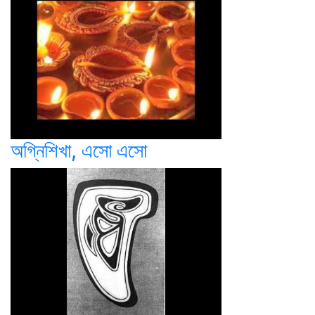
অগ্নিশিখা, এসো এসো