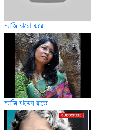
আজি ঝরো ঝরো
আজি ঝড়ের রাতে