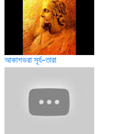
আকাশভরা সূর্য-তারা