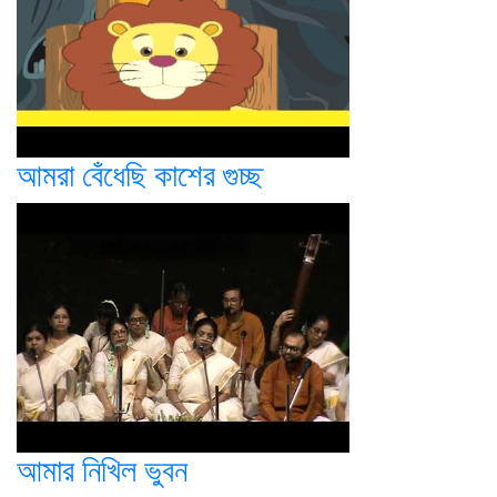
আমরা বেঁধেছি কাশের গুচ্ছ
আমার নিখিল ভুবন