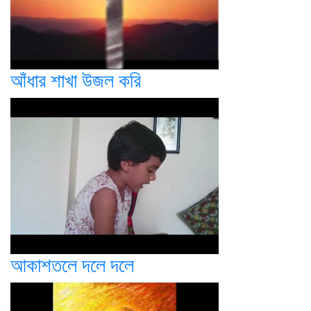
আঁধার শাখা উজল করি
আকাশতলে দলে দলে