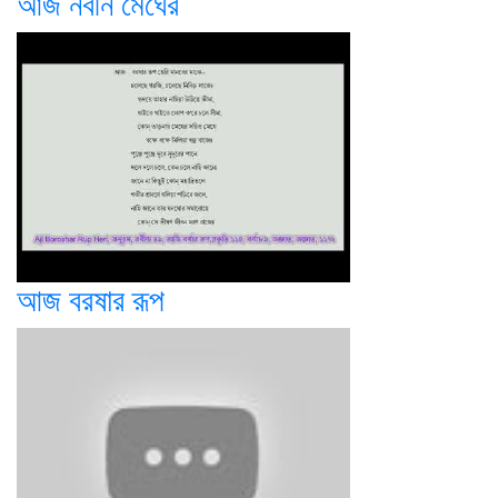
আজ নবীন মেঘের
আজ বরষার রূপ