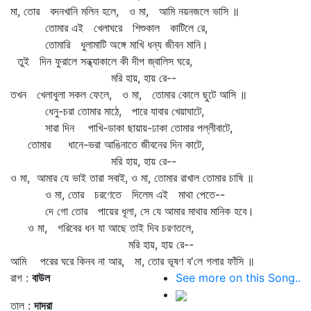
মা, তোর বদনখানি মলিন হলে, ও মা, আমি নয়নজলে ভাসি ॥
তোমার এই খেলাঘরে শিশুকাল কাটিলে রে,
তোমারি ধুলামাটি অঙ্গে মাখি ধন্য জীবন মানি।
তুই দিন ফুরালে সন্ধ্যাকালে কী দীপ জ্বালিস ঘরে,
মরি হায়, হায় রে--
তখন খেলাধুলা সকল ফেলে, ও মা, তোমার কোলে ছুটে আসি ॥
ধেনু-চরা তোমার মাঠে, পারে যাবার খেয়াঘাটে,
সারা দিন পাখি-ডাকা ছায়ায়-ঢাকা তোমার পল্লীবাটে,
তোমার ধানে-ভরা আঙিনাতে জীবনের দিন কাটে,
মরি হায়, হায় রে--
ও মা, আমার যে ভাই তারা সবাই, ও মা, তোমার রাখাল তোমার চাষি ॥
ও মা, তোর চরণেতে দিলেম এই মাথা পেতে--
দে গো তোর পায়ের ধূলা, সে যে আমার মাথার মানিক হবে।
ও মা, গরিবের ধন যা আছে তাই দিব চরণতলে,
মরি হায়, হায় রে--
আমি পরের ঘরে কিনব না আর, মা, তোর ভূষণ ব'লে গলার ফাঁসি ॥
রাগ :
বাউল
See more on this Song..
তাল :
দাদরা