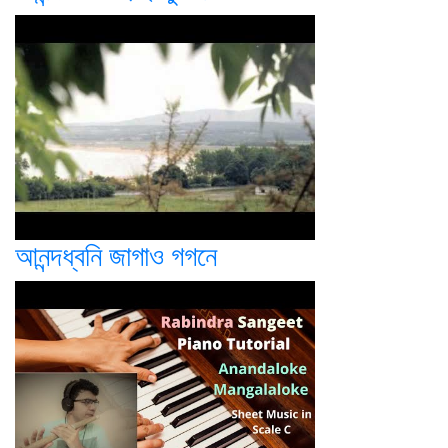
আনন্দধ্বনি জাগাও গগনে