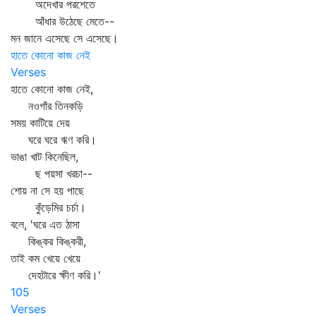
অদেখার পরশেতে
আঁধার উঠেছে মেতে--
মন জানে এসেছে সে এসেছে।
হাতে কোনো কাজ নেই
Verses
হাতে কোনো কাজ নেই,
নওগাঁর তিনকড়ি
সময় কাটিয়ে দেয়
ঘরে ঘরে ঋণ করি।
ভাঙা খাট কিনেছিল,
ছ পয়সা খরচা--
শোয় না সে হয় পাছে
কুঁড়েমির চর্চা।
বলে, 'ঘরে এত ঠাসা
কিঙ্কর কিঙ্করী,
তাই কম খেয়ে খেয়ে
দেহটারে ক্ষীণ করি।'
105
Verses