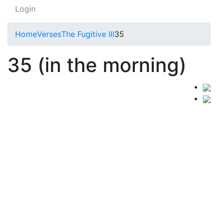
Login
Home
Verses
The Fugitive III
35
35 (in the morning)