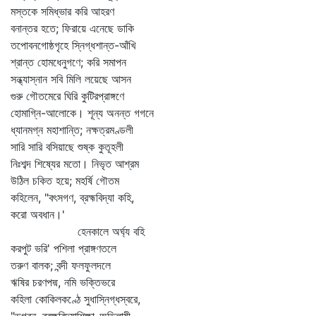
মস্তকে সমিধ্‌ভার করি আহরণ
বনান্তর হতে; ফিরায়ে এনেছে ডাকি
তপোবনগোষ্ঠগৃহে স্নিগ্ধশান্ত-আঁখি
শ্রান্ত হোমধেনুগণে; করি সমাপন
সন্ধ্যাস্নান সবি মিলি লয়েছে আসন
গুরু গৌতমেরে ঘিরি কুটিরপ্রাঙ্গণে
হোমাগ্নি-আলোকে। শূন্য অনন্ত গগনে
ধ্যানমগ্ন মহাশান্তি; নক্ষত্রমণ্ডলী
সারি সারি বসিয়াছে শুষ্ক কুতূহলী
নিঃশব্দ শিষ্যের মতো। নিভৃত আশ্রম
উঠিল চকিত হয়ে; মহর্ষি গৌতম
কহিলেন, "বৎসগণ, ব্রহ্মবিদ্যা কহি,
করো অবধান।'
হেনকালে অর্ঘ্য বহি
করপুট ভরি' পশিলা প্রাঙ্গণতলে
তরুণ বালক; বন্দী ফলফুলদলে
ঋষির চরণপদ্ম, নমি ভক্তিভরে
কহিলা কোকিলকণ্ঠে সুধাস্নিগ্ধস্বরে,