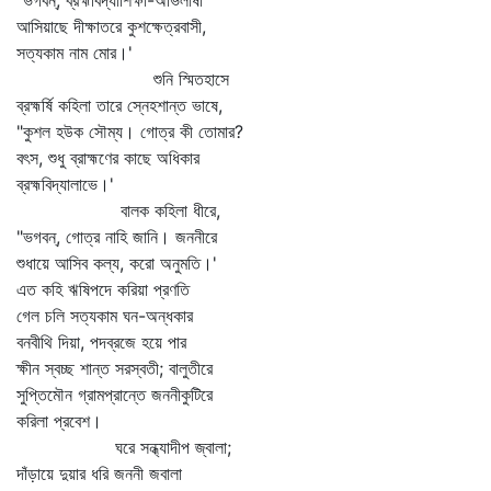
"ভগবন্‌, ব্রহ্মবিদ্যাশিক্ষা-অভিলাষী
আসিয়াছে দীক্ষাতরে কুশক্ষেত্রবাসী,
সত্যকাম নাম মোর।'
শুনি স্মিতহাসে
ব্রহ্মর্ষি কহিলা তারে স্নেহশান্ত ভাষে,
"কুশল হউক সৌম্য। গোত্র কী তোমার?
বৎস, শুধু ব্রাহ্মণের কাছে অধিকার
ব্রহ্মবিদ্যালাভে।'
বালক কহিলা ধীরে,
"ভগবন্‌, গোত্র নাহি জানি। জননীরে
শুধায়ে আসিব কল্য, করো অনুমতি।'
এত কহি ঋষিপদে করিয়া প্রণতি
গেল চলি সত্যকাম ঘন-অন্ধকার
বনবীথি দিয়া, পদব্রজে হয়ে পার
ক্ষীন স্বচ্ছ শান্ত সরস্বতী; বালুতীরে
সুপ্তিমৌন গ্রামপ্রান্তে জননীকুটিরে
করিলা প্রবেশ।
ঘরে সন্ধ্যাদীপ জ্বালা;
দাঁড়ায়ে দুয়ার ধরি জননী জবালা