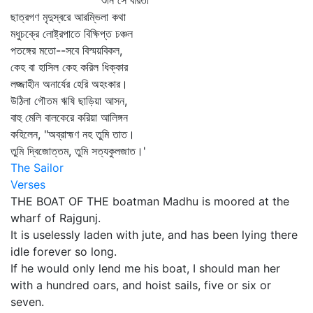
শুনি সে বারতা
ছাত্রগণ মৃদুস্বরে আরম্ভিলা কথা
মধুচক্রে লোষ্ট্রপাতে বিক্ষিপ্ত চঞ্চল
পতঙ্গের মতো--সবে বিস্ময়বিকল,
কেহ বা হাসিল কেহ করিল ধিক্কার
লজ্জাহীন অনার্যের হেরি অহংকার।
উঠিলা গৌতম ঋষি ছাড়িয়া আসন,
বাহু মেলি বালকেরে করিয়া আলিঙ্গন
কহিলেন, "অব্রাহ্মণ নহ তুমি তাত।
তুমি দ্বিজোত্তম, তুমি সত্যকুলজাত।'
The Sailor
Verses
THE BOAT OF THE boatman Madhu is moored at the
wharf of Rajgunj.
It is uselessly laden with jute, and has been lying there
idle forever so long.
If he would only lend me his boat, I should man her
with a hundred oars, and hoist sails, five or six or
seven.