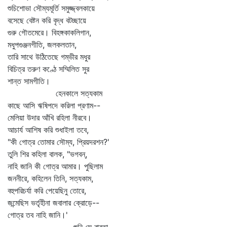
শুচিশোভা সৌম্যমূর্তি সমুজ্জ্বলকায়ে
বসেছে বেষ্টন করি বৃদ্ধ বটচ্ছায়ে
গুরু গৌতমেরে। বিহঙ্গকাকলিগান,
মধুপগুঞ্জনগীতি, জলকলতান,
তারি সাথে উঠিতেছে গম্ভীর মধুর
বিচিত্র তরুণ কণ্ঠে সম্মিলিত সুর
শান্ত সামগীতি।
হেনকালে সত্যকাম
কাছে আসি ঋষিপদে করিলা প্রণাম--
মেলিয়া উদার আঁখি রহিলা নীরবে।
আচার্য আশিষ করি শুধাইলা তবে,
"কী গোত্র তোমার সৌম্য, প্রিয়দরশন?'
তুলি শির কহিলা বালক, "ভগবন্‌,
নাহি জানি কী গোত্র আমার। পুছিলাম
জননীরে, কহিলেন তিনি, সত্যকাম,
বহুপরিচর্যা করি পেয়েছিনু তোরে,
জন্মেছিস ভর্তৃহীনা জবালার ক্রোড়ে--
গোত্র তব নাহি জানি।'