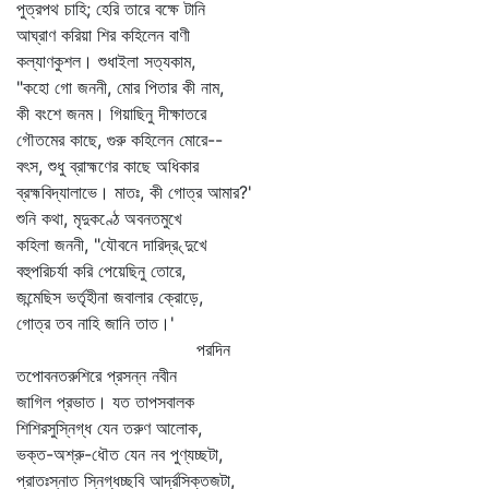
পুত্রপথ চাহি; হেরি তারে বক্ষে টানি
আঘ্রাণ করিয়া শির কহিলেন বাণী
কল্যাণকুশল। শুধাইলা সত্যকাম,
"কহো গো জননী, মোর পিতার কী নাম,
কী বংশে জনম। গিয়াছিনু দীক্ষাতরে
গৌতমের কাছে, গুরু কহিলেন মোরে--
বৎস, শুধু ব্রাহ্মণের কাছে অধিকার
ব্রহ্মবিদ্যালাভে। মাতঃ, কী গোত্র আমার?'
শুনি কথা, মৃদুকণ্ঠে অবনতমুখে
কহিলা জননী, "যৌবনে দারিদ্র৻দুখে
বহুপরিচর্যা করি পেয়েছিনু তোরে,
জন্মেছিস ভর্তৃহীনা জবালার ক্রোড়ে,
গোত্র তব নাহি জানি তাত।'
পরদিন
তপোবনতরুশিরে প্রসন্ন নবীন
জাগিল প্রভাত। যত তাপসবালক
শিশিরসুস্নিগ্ধ যেন তরুণ আলোক,
ভক্ত-অশ্রু-ধৌত যেন নব পুণ্যচ্ছটা,
প্রাতঃস্নাত স্নিগ্ধচ্ছবি আর্দ্রসিক্তজটা,